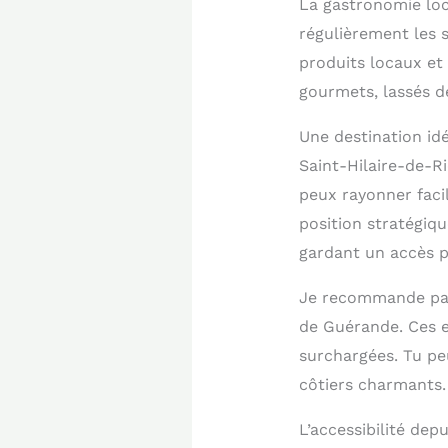
La gastronomie loc
régulièrement les s
produits locaux et 
gourmets, lassés de
Une destination id
Saint-Hilaire-de-R
peux rayonner facil
position stratégiq
gardant un accès pr
Je recommande part
de Guérande. Ces e
surchargées. Tu p
côtiers charmants.
L’accessibilité de