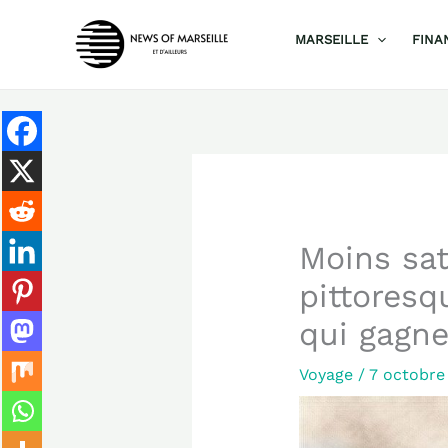
Aller
MARSEILLE
FINA
au
contenu
Moins sat
pittoresq
qui gagne
Voyage
/
7 octobre