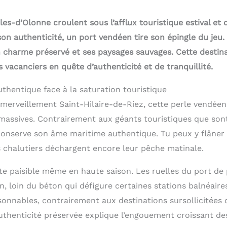
es-d’Olonne croulent sous l’afflux touristique estival et 
on authenticité, un port vendéen tire son épingle du jeu.
n charme préservé et ses paysages sauvages. Cette desti
s vacanciers en quête d’authenticité et de tranquillité.
thentique face à la saturation touristique
merveillement Saint-Hilaire-de-Riez, cette perle vendée
massives. Contrairement aux géants touristiques que son
conserve son âme maritime authentique. Tu peux y flâner
es chalutiers déchargent encore leur pêche matinale.
te paisible même en haute saison. Les ruelles du port de
n, loin du béton qui défigure certaines stations balnéair
isonnables, contrairement aux destinations sursollicitées d
uthenticité préservée explique l’engouement croissant des