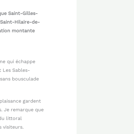
que Saint-Gilles-
 Saint-Hilaire-de-
nation montante
nne qui échappe
t Les Sables-
 sans bousculade
 plaisance gardent
es. Je remarque que
u littoral
 visiteurs.