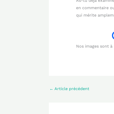
As-tu déjà examiné
en commentaire ou 
qui mérite ampleme
Nos images sont à b
←
Article précédent