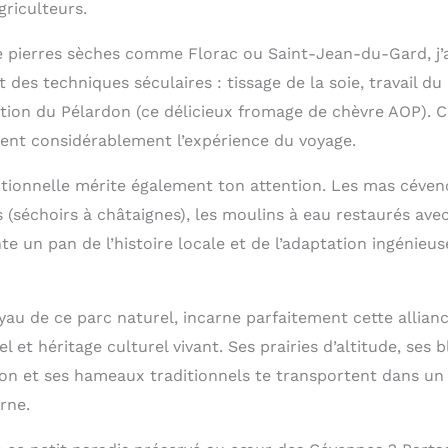
griculteurs.
de pierres sèches comme Florac ou Saint-Jean-du-Gard, j’
 des techniques séculaires : tissage de la soie, travail du
cation du Pélardon (ce délicieux fromage de chèvre AOP). 
ent considérablement l’expérience du voyage.
itionnelle mérite également ton attention. Les mas céveno
es (séchoirs à châtaignes), les moulins à eau restaurés a
e un pan de l’histoire locale et de l’adaptation ingénieu
yau de ce parc naturel, incarne parfaitement cette allian
l et héritage culturel vivant. Ses prairies d’altitude, ses 
sion et ses hameaux traditionnels te transportent dans un
rne.