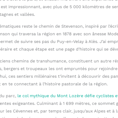
 est impressionnant, avec plus de 5 000 kilomètres de se
agnes et vallées.
matiques reste le chemin de Stevenson, inspiré par l’écri
nson qui traversa la région en 1878 avec son ânesse Mod
permet de suivre ses pas du Puy-en-Velay à Alès. J’ai emp
néraire et chaque étape est une page d’histoire qui se dévo
anciens chemins de transhumance, constituent un autre rés
s, bergers et troupeaux les ont empruntés pour rejoindre
’hui, ces sentiers millénaires t’invitent à découvrir des p
 en te connectant à l’histoire pastorale de la région.
du parc,
le col mythique du Mont Lozère défie cyclistes 
entes exigeantes. Culminant à 1 699 mètres, ce sommet g
r les Cévennes et, par temps clair, jusqu’aux Alpes et à 