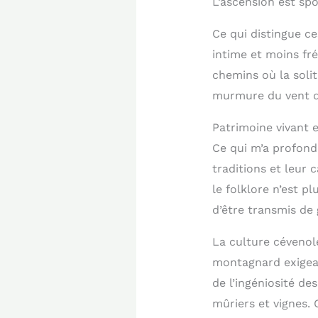
L’ascension est sp
Ce qui distingue ce
intime et moins fr
chemins où la soli
murmure du vent d
Patrimoine vivant e
Ce qui m’a profond
traditions et leur 
le folklore n’est pl
d’être transmis de
La culture cévenole
montagnard exigean
de l’ingéniosité de
mûriers et vignes.