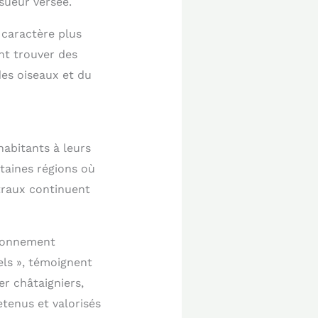
sueur versée.
 caractère plus
nt trouver des
es oiseaux et du
habitants à leurs
rtaines régions où
straux continuent
ironnement
els », témoignent
er châtaigniers,
tenus et valorisés