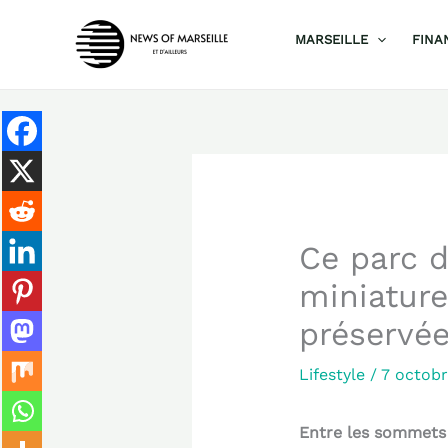
Aller
MARSEILLE
FINA
au
contenu
Ce parc d
miniatur
préservé
Lifestyle
/
7 octob
Entre les sommets r