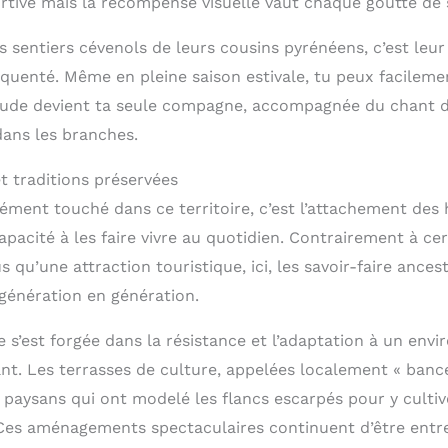
ortive mais la récompense visuelle vaut chaque goutte de 
s sentiers cévenols de leurs cousins pyrénéens, c’est leur
équenté. Même en pleine saison estivale, tu peux facileme
tude devient ta seule compagne, accompagnée du chant d
ans les branches.
t traditions préservées
ément touché dans ce territoire, c’est l’attachement des 
capacité à les faire vivre au quotidien. Contrairement à ce
us qu’une attraction touristique, ici, les savoir-faire ance
 génération en génération.
 s’est forgée dans la résistance et l’adaptation à un env
t. Les terrasses de culture, appelées localement « banc
s paysans qui ont modelé les flancs escarpés pour y cultiv
 Ces aménagements spectaculaires continuent d’être entre