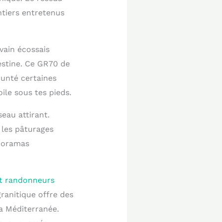
ntiers entretenus
vain écossais
estine. Ce GR70 de
runté certaines
ile sous tes pieds.
eau attirant.
 les pâturages
anoramas
et randonneurs
ranitique offre des
la Méditerranée.