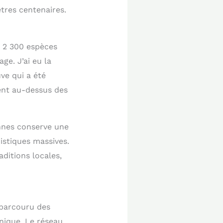
tres centenaires.
t 2 300 espèces
ge. J’ai eu la
ve qui a été
ent au-dessus des
nnes conserve une
ristiques massives.
aditions locales,
 parcouru des
unique. Le réseau