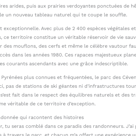
res arides, puis aux prairies verdoyantes ponctuées de hê
le un nouveau tableau naturel qui te coupe le souffle.
st exceptionnelle. Avec plus de 2 400 espèces végétales e
 ce territoire constitue un véritable réservoir de vie sauva
r des mouflons, des cerfs et même le célèbre vautour fau
uccès dans les années 1980. Ces rapaces majestueux plan
des courants ascendants avec une grâce indescriptible.
Pyrénées plus connues et fréquentées, le parc des Céve
Ici, pas de stations de ski géantes ni d’infrastructures tou
est fait dans le respect des équilibres naturels et des tr
âme véritable de ce territoire d’exception.
ndonnée qui racontent des histoires
r, tu seras comblé dans ce paradis des randonneurs. J’ai
s à travers le parc, et chacun m’a offert une expérience 