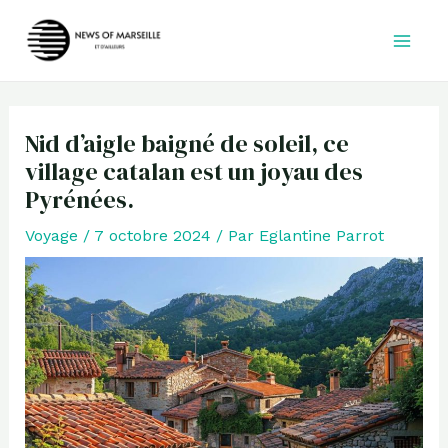
Aller
au
contenu
Nid d’aigle baigné de soleil, ce
village catalan est un joyau des
Pyrénées.
Voyage
/
7 octobre 2024
/ Par
Eglantine Parrot