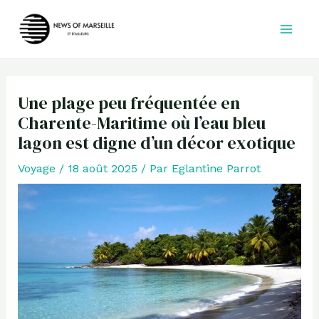
Aller
au
contenu
Une plage peu fréquentée en
Charente-Maritime où l’eau bleu
lagon est digne d’un décor exotique
Voyage
/
18 août 2025
/ Par
Eglantine Parrot