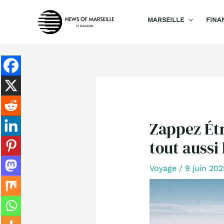
Aller
MARSEILLE
FINA
au
contenu
Zappez Étr
tout aussi
Voyage
/
9 juin 20