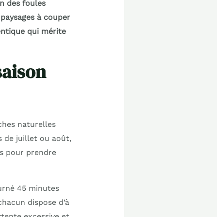
n des foules
s paysages à couper
ntique qui mérite
saison
ches naturelles
 de juillet ou août,
les pour prendre
ourné 45 minutes
chacun dispose d’à
ttente excessive et