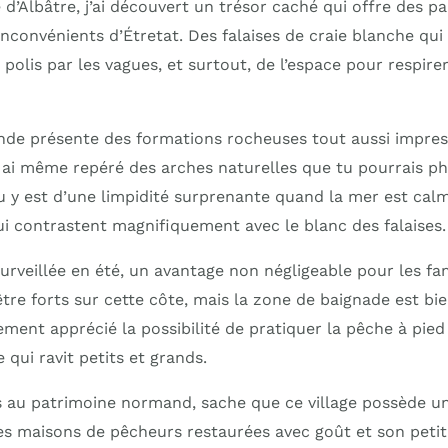
 d’Albâtre, j’ai découvert un trésor caché qui offre des 
 inconvénients d’Étretat. Des falaises de craie blanche qu
polis par les vagues, et surtout, de l’espace pour respirer
de présente des formations rocheuses tout aussi impres
’y ai même repéré des arches naturelles que tu pourrais p
au y est d’une limpidité surprenante quand la mer est cal
ui contrastent magnifiquement avec le blanc des falaises.
urveillée en été, un avantage non négligeable pour les fam
re forts sur cette côte, mais la zone de baignade est bie
lement apprécié la possibilité de pratiquer la pêche à pie
 qui ravit petits et grands.
ses au patrimoine normand, sache que ce village possède u
ses maisons de pêcheurs restaurées avec goût et son peti