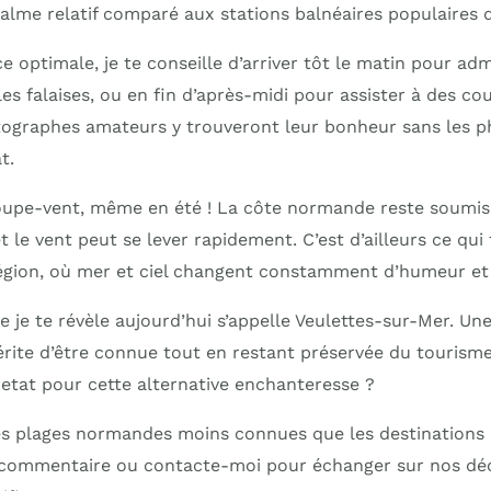
calme relatif comparé aux stations balnéaires populaires
 optimale, je te conseille d’arriver tôt le matin pour adm
les falaises, ou en fin d’après-midi pour assister à des co
otographes amateurs y trouveront leur bonheur sans les
t.
oupe-vent, même en été ! La côte normande reste soumis
 le vent peut se lever rapidement. C’est d’ailleurs ce qui
égion, où mer et ciel changent constamment d’humeur et 
e je te révèle aujourd’hui s’appelle Veulettes-sur-Mer. Un
rite d’être connue tout en restant préservée du tourisme
retat pour cette alternative enchanteresse ?
des plages normandes moins connues que les destinations
 commentaire ou contacte-moi pour échanger sur nos déc