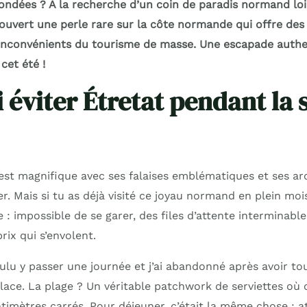
ondées ? À la recherche d’un coin de paradis normand loi
écouvert une perle rare sur la côte normande qui offre de
s inconvénients du tourisme de masse. Une escapade authe
cet été !
 éviter Étretat pendant la 
 est magnifique avec ses falaises emblématiques et ses ar
r. Mais si tu as déjà visité ce joyau normand en plein mois
e : impossible de se garer, des files d’attente interminab
rix qui s’envolent.
 voulu y passer une journée et j’ai abandonné après avoir t
lace. La plage ? Un véritable patchwork de serviettes où 
timètres carrés. Pour déjeuner, c’était la même chose : a