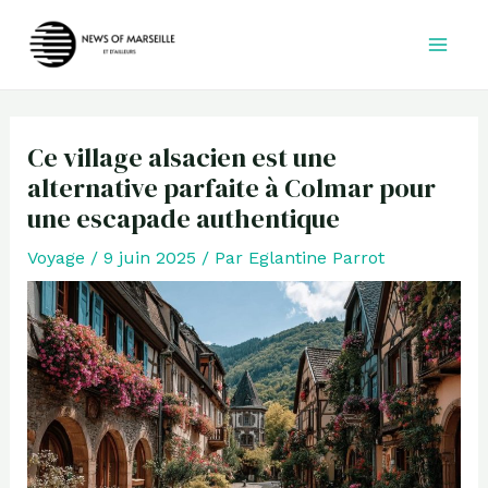
Aller
au
contenu
Ce village alsacien est une
alternative parfaite à Colmar pour
une escapade authentique
Voyage
/
9 juin 2025
/ Par
Eglantine Parrot