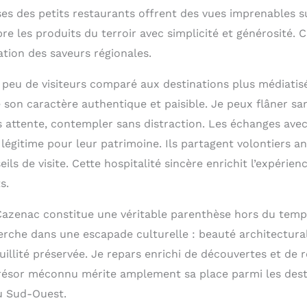
ses des petits restaurants offrent des vues imprenables su
bre les produits du terroir avec simplicité et générosité.
ation des saveurs régionales.
e peu de visiteurs comparé aux destinations plus médiatis
e son caractère authentique et paisible. Je peux flâner s
 attente, contempler sans distraction. Les échanges avec
 légitime pour leur patrimoine. Ils partagent volontiers a
eils de visite. Cette hospitalité sincère enrichit l’expérie
s.
Cazenac constitue une véritable parenthèse hors du temps.
erche dans une escapade culturelle : beauté architectural
uillité préservée. Je repars enrichi de découvertes et de 
résor méconnu mérite amplement sa place parmi les dest
u Sud-Ouest.