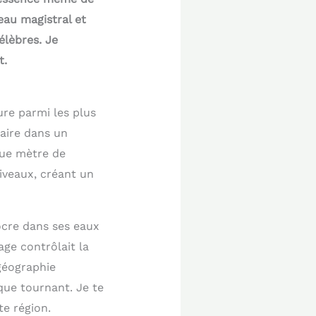
eau magistral et
élèbres. Je
t.
ure parmi les plus
caire dans un
que mètre de
niveaux, créant un
ocre dans ses eaux
age contrôlait la
 géographie
ue tournant. Je te
te région.