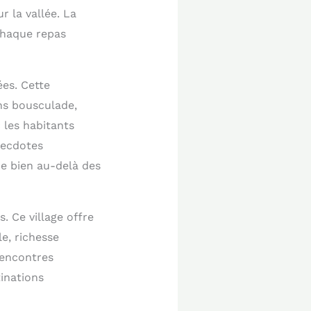
r la vallée. La
 Chaque repas
ées. Cette
ans bousculade,
 les habitants
necdotes
nce bien au-delà des
 Ce village offre
e, richesse
rencontres
inations