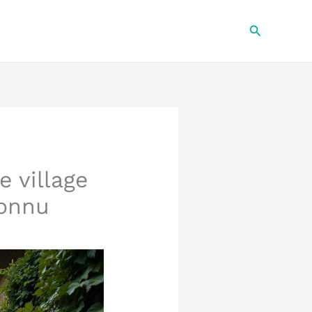
Recherche
e village
connu