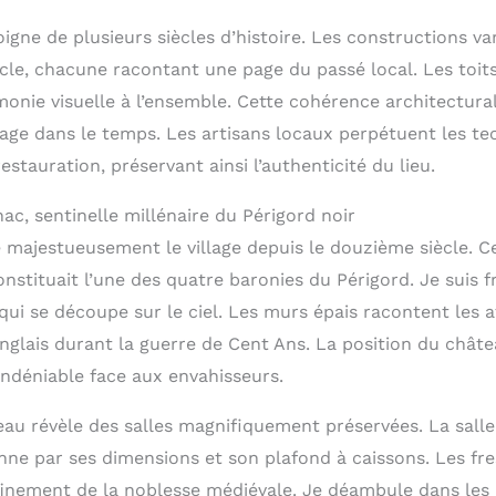
igne de plusieurs siècles d’histoire. Les constructions v
ècle, chacune racontant une page du passé local. Les toit
onie visuelle à l’ensemble. Cette cohérence architectura
yage dans le temps. Les artisans locaux perpétuent les t
estauration, préservant ainsi l’authenticité du lieu.
c, sentinelle millénaire du Périgord noir
majestueusement le village depuis le douzième siècle. Ce
stituait l’une des quatre baronies du Périgord. Je suis f
 qui se découpe sur le ciel. Les murs épais racontent les
nglais durant la guerre de Cent Ans. La position du châte
indéniable face aux envahisseurs.
eau révèle des salles magnifiquement préservées. La salle
nne par ses dimensions et son plafond à caissons. Les fr
inement de la noblesse médiévale. Je déambule dans les 