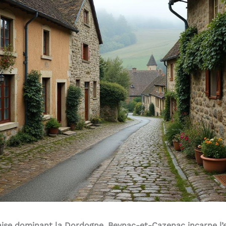
laise dominant la Dordogne, Beynac-et-Cazenac incarne l