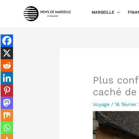
Aller
MARSEILLE
FINA
au
contenu
Plus conf
caché de
Voyage
/
16 févrie