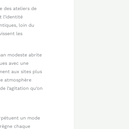
e des ateliers de
 l’identité
ntiques, loin du
vissent les
oman modeste abrite
ques avec une
ment aux sites plus
ette atmosphère
de l’agitation qu’on
perpétuent un mode
mprègne chaque