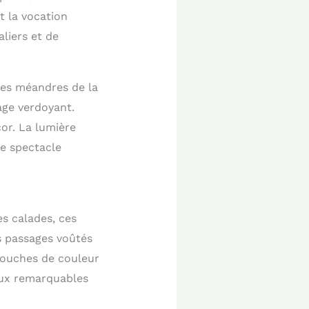
t la vocation
liers et de
les méandres de la
sage verdoyant.
or. La lumière
e spectacle
s calades, ces
s passages voûtés
 touches de couleur
aux remarquables