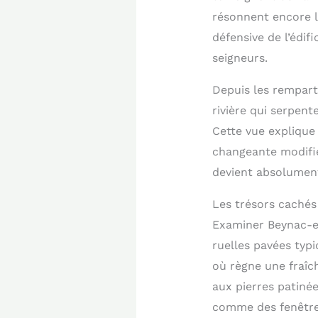
résonnent encore l
défensive de l’édif
seigneurs.
Depuis les rempart
rivière qui serpent
Cette vue explique
changeante modifie
devient absolumen
Les trésors cachés
Examiner Beynac-et
ruelles pavées typ
où règne une fraîc
aux pierres patiné
comme des fenêtre