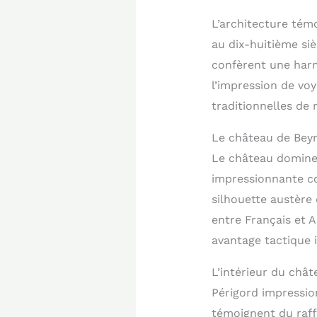
L’architecture témo
au dix-huitième si
confèrent une harm
l’impression de vo
traditionnelles de r
Le château de Beyna
Le château domine 
impressionnante con
silhouette austère
entre Français et A
avantage tactique 
L’intérieur du chât
Périgord impressio
témoignent du raff