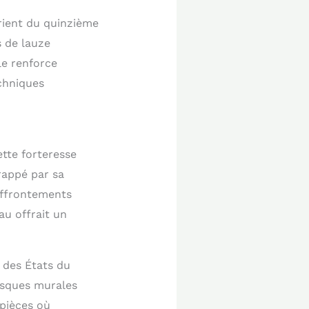
arient du quinzième
s de lauze
le renforce
echniques
tte forteresse
rappé par sa
 affrontements
au offrait un
 des États du
esques murales
pièces où