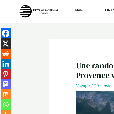
Aller
MARSEILLE
FINA
au
contenu
Une randon
Provence 
Voyage
/
20 janvie