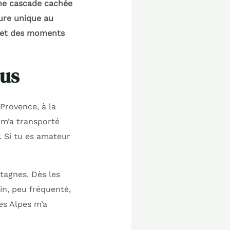
ne cascade cachée
ure unique au
omet des moments
tus
Provence, à la
 m’a transporté
. Si tu es amateur
ntagnes. Dès les
min, peu fréquenté,
des Alpes m’a