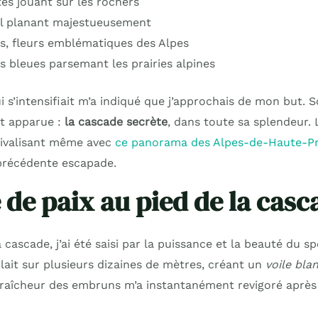
s jouant sur les rochers
al planant majestueusement
s, fleurs emblématiques des Alpes
s bleues parsemant les prairies alpines
ui s’intensifiait m’a indiqué que j’approchais de mon but. 
st apparue :
la cascade secrète
, dans toute sa splendeur. 
 rivalisant même avec
ce panorama des Alpes-de-Haute-P
précédente escapade.
 de paix au pied de la casc
 cascade, j’ai été saisi par la puissance et la beauté du sp
olait sur plusieurs dizaines de mètres, créant un
voile bla
raîcheur des embruns m’a instantanément revigoré après l