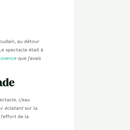
Soudain, au détour
Le spectacle était à
rovence
que j’avais
ade
ectacle. L’eau
nc éclatant
sur la
’effort de la