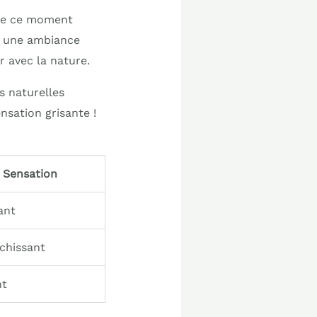
 de ce moment
ée une ambiance
r avec la nature.
s naturelles
nsation grisante !
Sensation
ant
îchissant
nt