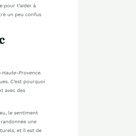
 pour t’aider à
être un peu confus
c
e-Haute-Provence
.
ues. C’est pourquoi
t avec des
eu, le sentiment
te randonnée une
urels, et il est de