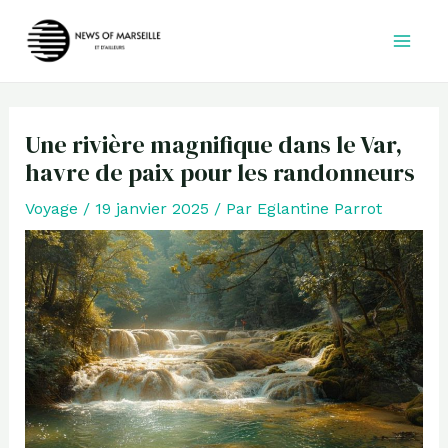
Aller
au
contenu
Une rivière magnifique dans le Var,
havre de paix pour les randonneurs
Voyage
/
19 janvier 2025
/ Par
Eglantine Parrot