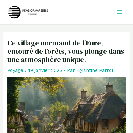
Aller
au
contenu
Ce village normand de l’Eure,
entouré de forêts, vous plonge dans
une atmosphère unique.
Voyage
/
19 janvier 2025
/ Par
Eglantine Parrot