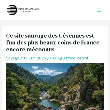
Aller
au
contenu
Ce site sauvage des Cévennes est
l’un des plus beaux coins de France
encore méconnus
Voyage
/
13 juin 2025
/ Par
Eglantine Parrot