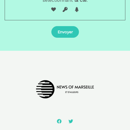
sélectionnant
la clé
.