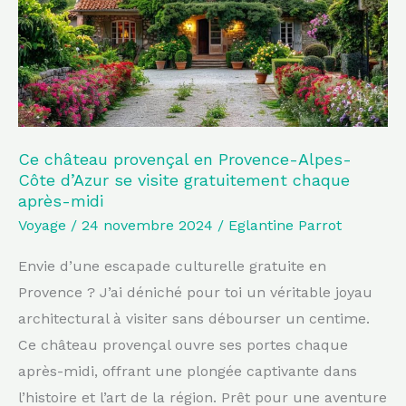
Alpes-
Côte
d’Azur
se
visite
gratuitement
Ce château provençal en Provence-Alpes-
Côte d’Azur se visite gratuitement chaque
chaque
après-midi
après-
Voyage
/
24 novembre 2024
/
Eglantine Parrot
midi
Envie d’une escapade culturelle gratuite en
Provence ? J’ai déniché pour toi un véritable joyau
architectural à visiter sans débourser un centime.
Ce château provençal ouvre ses portes chaque
après-midi, offrant une plongée captivante dans
l’histoire et l’art de la région. Prêt pour une aventure