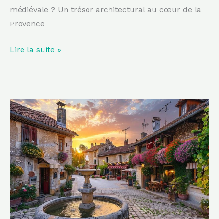
médiévale ? Un trésor architectural au cœur de la
Provence
Lire la suite »
Ce
village
du
Gard,
au
charme
indéniable,
est
un