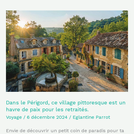
Dans
le
Périgord,
ce
village
pittoresque
est
un
havre
de
paix
Dans le Périgord, ce village pittoresque est un
havre de paix pour les retraités.
pour
Voyage
/
6 décembre 2024
/
Eglantine Parrot
les
retraités.
Envie de découvrir un petit coin de paradis pour ta