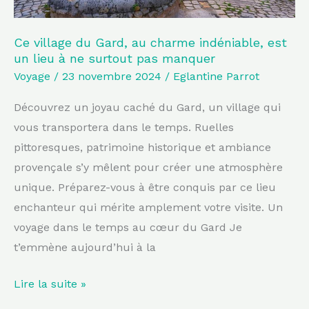
lieu
à
Ce village du Gard, au charme indéniable, est
un lieu à ne surtout pas manquer
ne
Voyage
/
23 novembre 2024
/
Eglantine Parrot
surtout
pas
Découvrez un joyau caché du Gard, un village qui
manquer
vous transportera dans le temps. Ruelles
pittoresques, patrimoine historique et ambiance
provençale s’y mêlent pour créer une atmosphère
unique. Préparez-vous à être conquis par ce lieu
enchanteur qui mérite amplement votre visite. Un
voyage dans le temps au cœur du Gard Je
t’emmène aujourd’hui à la
Lire la suite »