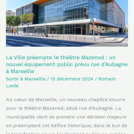
théâtre
Mazenod
:
un
nouvel
équipement
public
La Ville préempte le théâtre Mazenod : un
nouvel équipement public prévu rue d’Aubagne
prévu
à Marseille
rue
Sortir à Marseille
/
15 décembre 2024
/
Romain
d’Aubagne
Lonie
à
Au cœur de Marseille, un nouveau chapitre s’ouvre
Marseille
pour le théâtre Mazenod, situé rue d’Aubagne. La
municipalité vient de prendre une décision majeure
en préemptant cet édifice historique, dans le but de