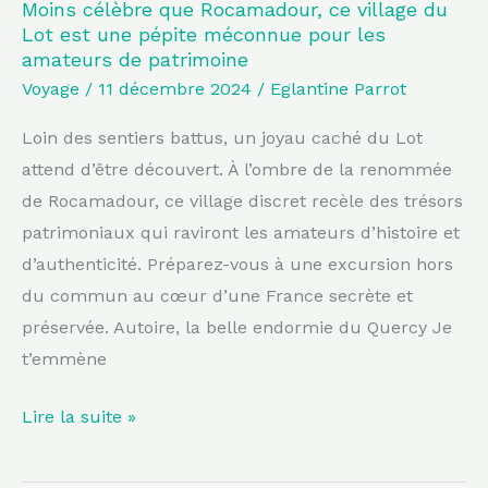
pépite
Moins célèbre que Rocamadour, ce village du
Lot est une pépite méconnue pour les
méconnue
amateurs de patrimoine
pour
Voyage
/
11 décembre 2024
/
Eglantine Parrot
les
amateurs
Loin des sentiers battus, un joyau caché du Lot
de
attend d’être découvert. À l’ombre de la renommée
patrimoine
de Rocamadour, ce village discret recèle des trésors
patrimoniaux qui raviront les amateurs d’histoire et
d’authenticité. Préparez-vous à une excursion hors
du commun au cœur d’une France secrète et
préservée. Autoire, la belle endormie du Quercy Je
t’emmène
Lire la suite »