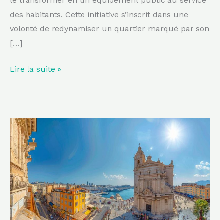
le transformer en un équipement public au service
des habitants. Cette initiative s’inscrit dans une
volonté de redynamiser un quartier marqué par son
[…]
Lire la suite »
Que
faire
à
Marseille
en
un
week-