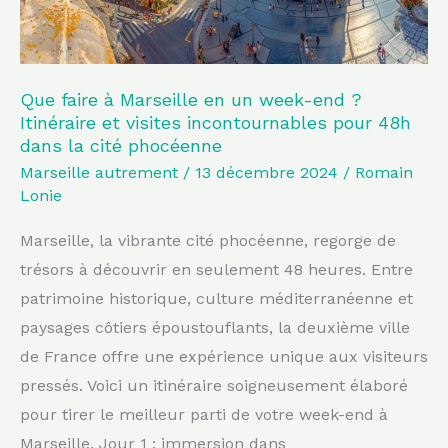
end
?
Itinéraire
et
Que faire à Marseille en un week-end ?
Itinéraire et visites incontournables pour 48h
visites
dans la cité phocéenne
incontournables
Marseille autrement
/
13 décembre 2024
/
Romain
pour
Lonie
48h
Marseille, la vibrante cité phocéenne, regorge de
dans
trésors à découvrir en seulement 48 heures. Entre
la
patrimoine historique, culture méditerranéenne et
cité
paysages côtiers époustouflants, la deuxième ville
phocéenne
de France offre une expérience unique aux visiteurs
pressés. Voici un itinéraire soigneusement élaboré
pour tirer le meilleur parti de votre week-end à
Marseille. Jour 1 : immersion dans