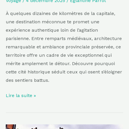
Voyage
/
4 décembre 2025
/
Eglantine Parrot
et
sa
À quelques dizaines de kilomètres de la capitale,
douceur
une destination méconnue te promet une
de
expérience authentique loin de l’agitation
vivre
parisienne. Entre remparts médiévaux, architecture
remarquable et ambiance provinciale préservée, ce
territoire offre un cadre de vie exceptionnel qui
mérite amplement le détour. Découvre pourquoi
cette cité historique séduit ceux qui osent s’éloigner
des sentiers battus.
Lire la suite »
Cette