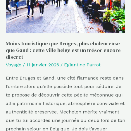
que
Gand
:
cette
ville
Moins touristique que Bruges, plus chaleureuse
que Gand : cette ville belge est un trésor encore
belge
discret
est
Voyage
/
11 janvier 2026
/
Eglantine Parrot
un
trésor
Entre Bruges et Gand, une cité flamande reste dans
encore
l’ombre alors qu’elle possède tout pour séduire. Je
discret
te propose de découvrir cette pépite méconnue qui
allie patrimoine historique, atmosphère conviviale et
authenticité préservée. Mechelen mérite vraiment
que tu lui accordes une journée ou deux lors de ton
prochain séjour en Belgique. Je dois t’avouer