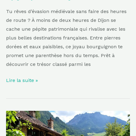
partie
des
Tu rêves d’évasion médiévale sans faire des heures
plus
de route ? À moins de deux heures de Dijon se
beaux
cache une pépite patrimoniale qui rivalise avec les
du
plus belles destinations françaises. Entre pierres
pays
dorées et eaux paisibles, ce joyau bourguignon te
promet une parenthèse hors du temps. Prêt à
découvrir ce trésor classé parmi les
Lire la suite »
Un
village
pittoresque