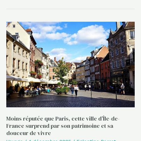
Moins
réputée
que
Paris,
cette
ville
d’Île-
de-
France
surprend
par
Moins réputée que Paris, cette ville d’Île-de-
France surprend par son patrimoine et sa
son
douceur de vivre
patrimoine