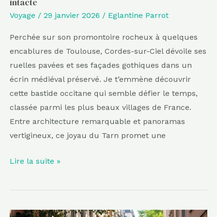
intacte
son
Voyage
/
29 janvier 2026
/
Eglantine Parrot
harmonie
intacte
Perchée sur son promontoire rocheux à quelques
encablures de Toulouse, Cordes-sur-Ciel dévoile ses
ruelles pavées et ses façades gothiques dans un
écrin médiéval préservé. Je t’emmène découvrir
cette bastide occitane qui semble défier le temps,
classée parmi les plus beaux villages de France.
Entre architecture remarquable et panoramas
vertigineux, ce joyau du Tarn promet une
Lire la suite »
Moins