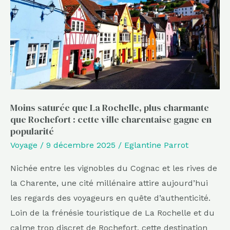
La
Rochelle,
plus
charmante
que
Rochefort
:
cette
Moins saturée que La Rochelle, plus charmante
que Rochefort : cette ville charentaise gagne en
ville
popularité
charentaise
Voyage
/
9 décembre 2025
/
Eglantine Parrot
gagne
en
Nichée entre les vignobles du Cognac et les rives de
popularité
la Charente, une cité millénaire attire aujourd’hui
les regards des voyageurs en quête d’authenticité.
Loin de la frénésie touristique de La Rochelle et du
calme trop discret de Rochefort, cette destination