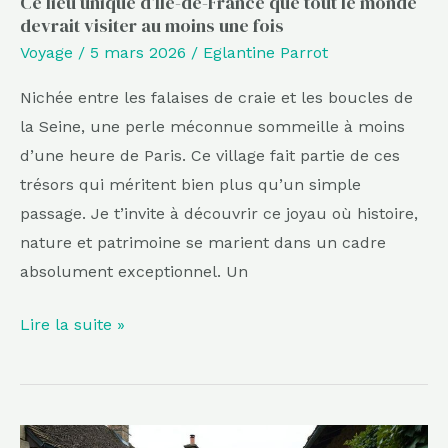
Ce lieu unique d’Île-de-France que tout le monde
devrait visiter au moins une fois
visiter
Voyage
/
5 mars 2026
/
Eglantine Parrot
au
moins
Nichée entre les falaises de craie et les boucles de
une
la Seine, une perle méconnue sommeille à moins
fois
d’une heure de Paris. Ce village fait partie de ces
trésors qui méritent bien plus qu’un simple
passage. Je t’invite à découvrir ce joyau où histoire,
nature et patrimoine se marient dans un cadre
absolument exceptionnel. Un
Lire la suite »
Plus