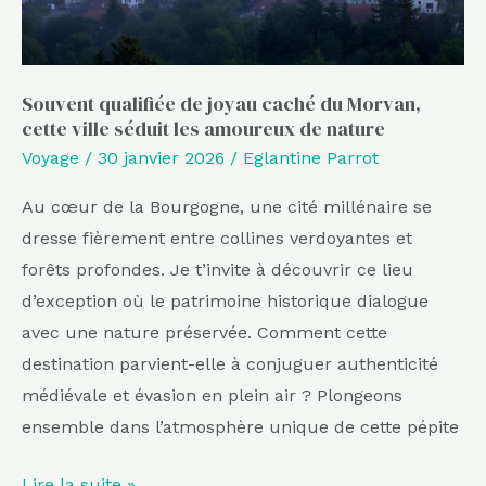
cette
ville
séduit
les
Souvent qualifiée de joyau caché du Morvan,
cette ville séduit les amoureux de nature
amoureux
Voyage
/
30 janvier 2026
/
Eglantine Parrot
de
nature
Au cœur de la Bourgogne, une cité millénaire se
dresse fièrement entre collines verdoyantes et
forêts profondes. Je t’invite à découvrir ce lieu
d’exception où le patrimoine historique dialogue
avec une nature préservée. Comment cette
destination parvient-elle à conjuguer authenticité
médiévale et évasion en plein air ? Plongeons
ensemble dans l’atmosphère unique de cette pépite
Lire la suite »