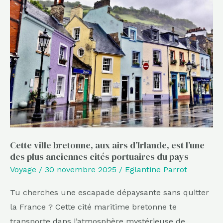
ville
bretonne,
aux
airs
d’Irlande,
est
l’une
des
plus
anciennes
Cette ville bretonne, aux airs d’Irlande, est l’une
des plus anciennes cités portuaires du pays
cités
Voyage
/
30 novembre 2025
/
Eglantine Parrot
portuaires
du
Tu cherches une escapade dépaysante sans quitter
pays
la France ? Cette cité maritime bretonne te
transporte dans l’atmosphère mystérieuse de