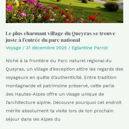
trouve
juste
à
l’entrée
Le plus charmant village du Queyras se trouve
juste à l’entrée du parc national
du
Voyage
/
31 décembre 2025
/
Eglantine Parrot
parc
national
Niché à la frontière du Parc naturel régional du
Queyras, un village d’exception attire les regards des
voyageurs en quête d’authenticité. Entre tradition
montagnarde et patrimoine préservé, cette perle
des Hautes-Alpes offre un visage unique de
l’architecture alpine. Découvre pourquoi cet endroit
mérite absolument ta visite lors de ton prochain
séjour dans les Alpes du