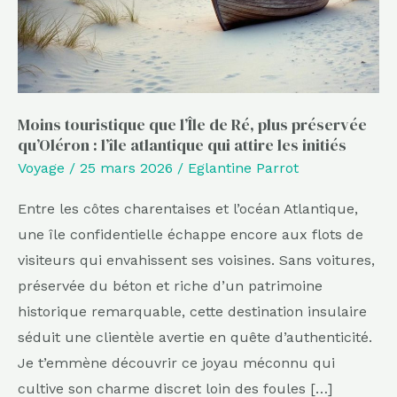
plus
préservée
qu’Oléron
:
l’île
Moins touristique que l’Île de Ré, plus préservée
qu’Oléron : l’île atlantique qui attire les initiés
atlantique
Voyage
/
25 mars 2026
/
Eglantine Parrot
qui
attire
Entre les côtes charentaises et l’océan Atlantique,
les
une île confidentielle échappe encore aux flots de
initiés
visiteurs qui envahissent ses voisines. Sans voitures,
préservée du béton et riche d’un patrimoine
historique remarquable, cette destination insulaire
séduit une clientèle avertie en quête d’authenticité.
Je t’emmène découvrir ce joyau méconnu qui
cultive son charme discret loin des foules […]