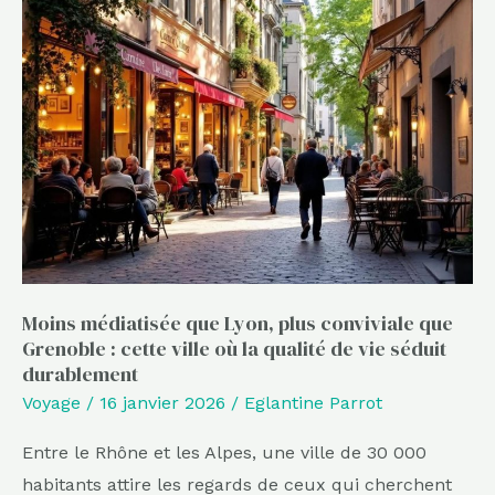
médiatisée
que
Lyon,
plus
conviviale
que
Grenoble
:
cette
ville
Moins médiatisée que Lyon, plus conviviale que
Grenoble : cette ville où la qualité de vie séduit
où
durablement
la
Voyage
/
16 janvier 2026
/
Eglantine Parrot
qualité
de
Entre le Rhône et les Alpes, une ville de 30 000
vie
habitants attire les regards de ceux qui cherchent