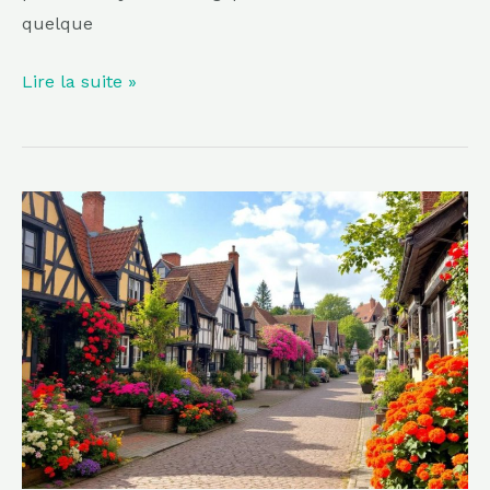
quelque
Lire la suite »
Plus
fleuri
que
Gerberoy,
plus
pittoresque
que
Lyons-
la-