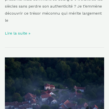
médiéval
siècles sans perdre son authenticité ? Je t’emmène
classé
découvrir ce trésor méconnu qui mérite largement
reste
le
étonnamment
préservé
Lire la suite »
Souvent
qualifiée
de
joyau
caché
du
Morvan,