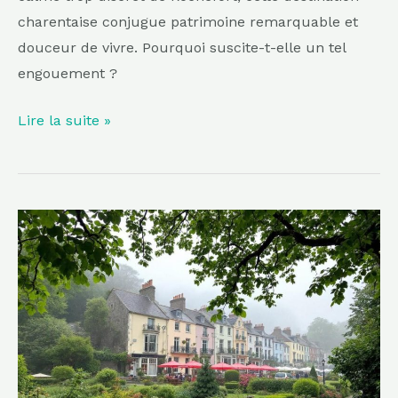
charentaise conjugue patrimoine remarquable et
douceur de vivre. Pourquoi suscite-t-elle un tel
engouement ?
Lire la suite »
Plus
verdoyante
que
Nantes,
plus
apaisante
que