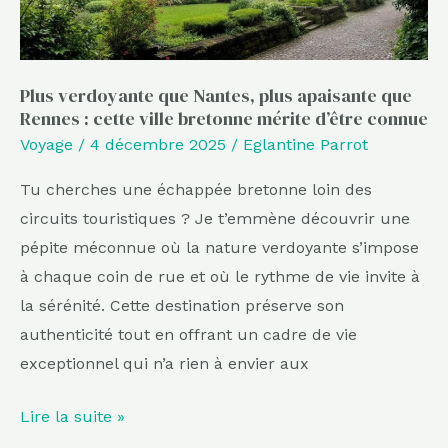
Rennes
:
cette
ville
Plus verdoyante que Nantes, plus apaisante que
Rennes : cette ville bretonne mérite d’être connue
bretonne
Voyage
/
4 décembre 2025
/
Eglantine Parrot
mérite
d’être
Tu cherches une échappée bretonne loin des
connue
circuits touristiques ? Je t’emmène découvrir une
pépite méconnue où la nature verdoyante s’impose
à chaque coin de rue et où le rythme de vie invite à
la sérénité. Cette destination préserve son
authenticité tout en offrant un cadre de vie
exceptionnel qui n’a rien à envier aux
Lire la suite »