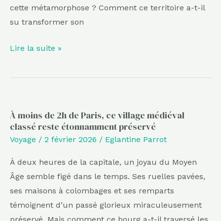
cette métamorphose ? Comment ce territoire a-t-il
su transformer son
Lire la suite »
À moins de 2h de Paris, ce village médiéval
À
classé reste étonnamment préservé
moins
Voyage
/
2 février 2026
/
Eglantine Parrot
de
2h
À deux heures de la capitale, un joyau du Moyen
de
Âge semble figé dans le temps. Ses ruelles pavées,
Paris,
ses maisons à colombages et ses remparts
ce
témoignent d’un passé glorieux miraculeusement
village
préservé. Mais comment ce bourg a-t-il traversé les