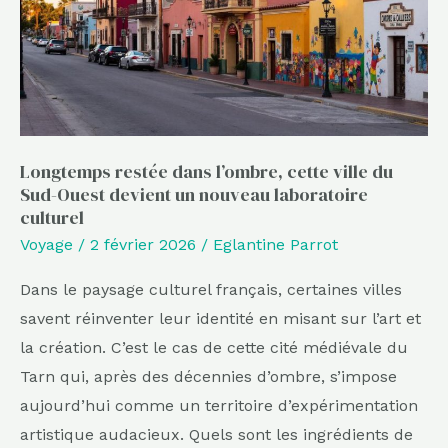
ville
du
Sud-
Ouest
devient
un
Longtemps restée dans l’ombre, cette ville du
Sud-Ouest devient un nouveau laboratoire
nouveau
culturel
laboratoire
Voyage
/
2 février 2026
/
Eglantine Parrot
culturel
Dans le paysage culturel français, certaines villes
savent réinventer leur identité en misant sur l’art et
la création. C’est le cas de cette cité médiévale du
Tarn qui, après des décennies d’ombre, s’impose
aujourd’hui comme un territoire d’expérimentation
artistique audacieux. Quels sont les ingrédients de