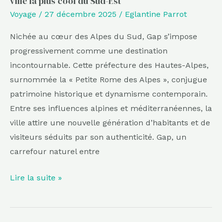
ville la plus cool du Sud-Est
cool
Voyage
/
27 décembre 2025
/
Eglantine Parrot
du
Sud-
Nichée au cœur des Alpes du Sud, Gap s’impose
Est
progressivement comme une destination
incontournable. Cette préfecture des Hautes-Alpes,
surnommée la « Petite Rome des Alpes », conjugue
patrimoine historique et dynamisme contemporain.
Entre ses influences alpines et méditerranéennes, la
ville attire une nouvelle génération d’habitants et de
visiteurs séduits par son authenticité. Gap, un
carrefour naturel entre
Lire la suite »