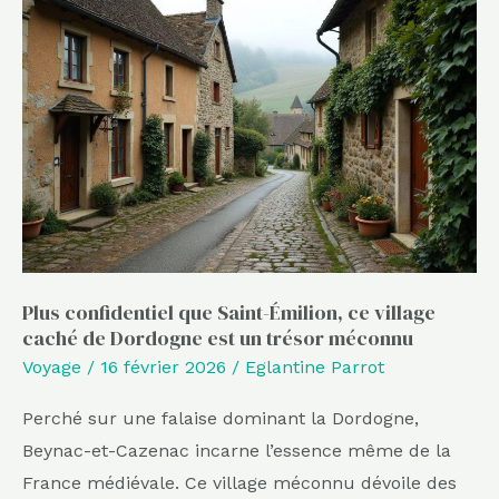
confidentiel
que
Saint-
Émilion,
ce
village
caché
de
Dordogne
Plus confidentiel que Saint-Émilion, ce village
est
caché de Dordogne est un trésor méconnu
un
Voyage
/
16 février 2026
/
Eglantine Parrot
trésor
méconnu
Perché sur une falaise dominant la Dordogne,
Beynac-et-Cazenac incarne l’essence même de la
France médiévale. Ce village méconnu dévoile des