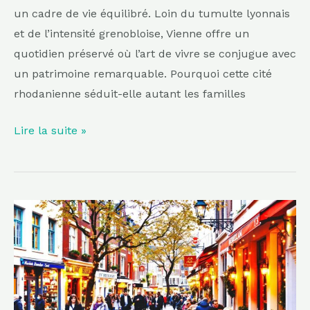
séduit
un cadre de vie équilibré. Loin du tumulte lyonnais
durablement
et de l’intensité grenobloise, Vienne offre un
quotidien préservé où l’art de vivre se conjugue avec
un patrimoine remarquable. Pourquoi cette cité
rhodanienne séduit-elle autant les familles
Lire la suite »
Moins
touristique
que
Bruges,
plus
chaleureuse