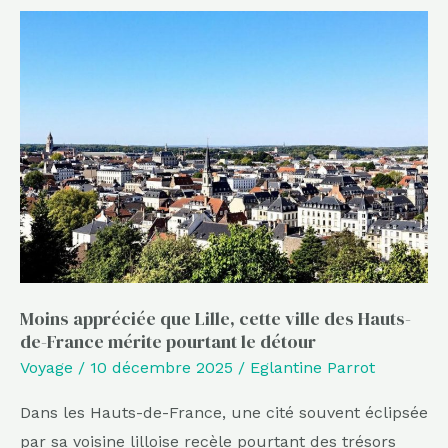
Moins
appréciée
que
Lille,
cette
ville
des
Hauts-
de-
France
mérite
Moins appréciée que Lille, cette ville des Hauts-
de-France mérite pourtant le détour
pourtant
Voyage
/
10 décembre 2025
/
Eglantine Parrot
le
détour
Dans les Hauts-de-France, une cité souvent éclipsée
par sa voisine lilloise recèle pourtant des trésors