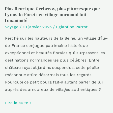
Forêt
:
Plus fleuri que Gerberoy, plus pittoresque que
Lyons-la-Forêt : ce village normand fait
ce
l’unanimité
village
Voyage
/
10 janvier 2026
/
Eglantine Parrot
normand
fait
Perché sur les hauteurs de la Seine, un village d’Île-
l’unanimité
de-France conjugue patrimoine historique
exceptionnel et beautés florales qui surpassent les
destinations normandes les plus célèbres. Entre
château royal et jardins suspendus, cette pépite
méconnue attire désormais tous les regards.
Pourquoi ce petit bourg fait-il autant parler de lui
auprès des amoureux de villages authentiques ?
Lire la suite »