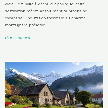
vivre. Je t’invite à découvrir pourquoi cette
destination mérite absolument ta prochaine
escapade. Une station thermale au charme
montagnard préservé
Lire la suite »
Le
plus
charmant
village
du
Queyras
se