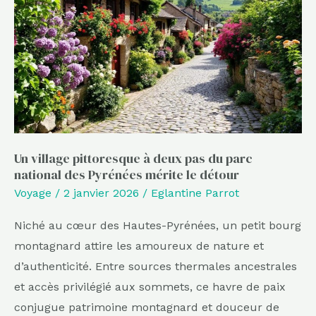
à
deux
pas
du
parc
national
des
Pyrénées
Un village pittoresque à deux pas du parc
national des Pyrénées mérite le détour
mérite
Voyage
/
2 janvier 2026
/
Eglantine Parrot
le
détour
Niché au cœur des Hautes-Pyrénées, un petit bourg
montagnard attire les amoureux de nature et
d’authenticité. Entre sources thermales ancestrales
et accès privilégié aux sommets, ce havre de paix
conjugue patrimoine montagnard et douceur de