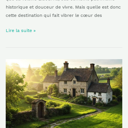
historique et douceur de vivre. Mais quelle est donc
cette destination qui fait vibrer le cœur des
Lire la suite »
Tout
près
du
parc
régional
des
Volcans
d’Auvergne,