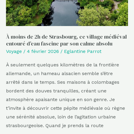
ce
village
médiéval
entouré
d’eau
À moins de 2h de Strasbourg, ce village médiéval
entouré d’eau fascine par son calme absolu
fascine
Voyage
/
4 février 2026
/
Eglantine Parrot
par
son
À seulement quelques kilomètres de la frontière
calme
allemande, un hameau alsacien semble s’être
absolu
arrêté dans le temps. Ses maisons à colombages
bordent des douves tranquilles, créant une
atmosphère apaisante unique en son genre. Je
t’invite à découvrir cette pépite médiévale où règne
une sérénité absolue, loin de l’agitation urbaine
strasbourgeoise. Quand je prends la route