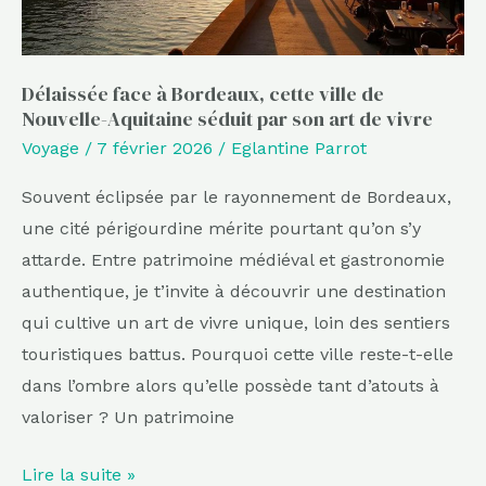
Aquitaine
séduit
Délaissée face à Bordeaux, cette ville de
par
Nouvelle-Aquitaine séduit par son art de vivre
son
Voyage
/
7 février 2026
/
Eglantine Parrot
art
de
Souvent éclipsée par le rayonnement de Bordeaux,
vivre
une cité périgourdine mérite pourtant qu’on s’y
attarde. Entre patrimoine médiéval et gastronomie
authentique, je t’invite à découvrir une destination
qui cultive un art de vivre unique, loin des sentiers
touristiques battus. Pourquoi cette ville reste-t-elle
dans l’ombre alors qu’elle possède tant d’atouts à
valoriser ? Un patrimoine
Lire la suite »