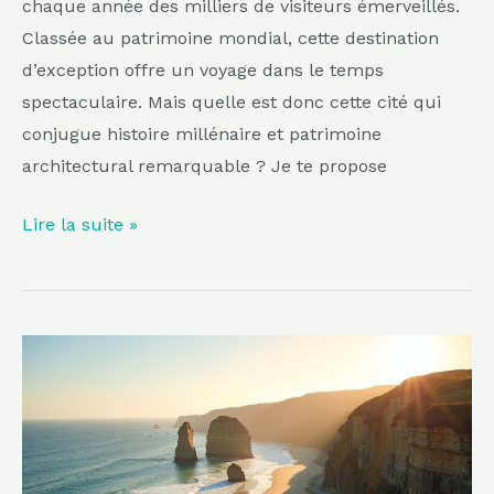
chaque année des milliers de visiteurs émerveillés.
tours
Classée au patrimoine mondial, cette destination
d’exception offre un voyage dans le temps
spectaculaire. Mais quelle est donc cette cité qui
conjugue histoire millénaire et patrimoine
architectural remarquable ? Je te propose
Lire la suite »
Plus
sauvage
que
La
Baule,