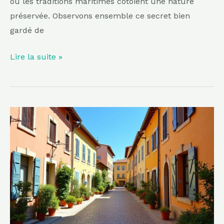
où les traditions maritimes côtoient une nature
préservée. Observons ensemble ce secret bien
gardé de
Lire la suite »
Trop
souvent
éclipsée
par
Toulouse,
cette
ville
d’Occitanie