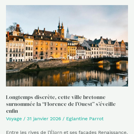
Longtemps
discrète,
cette
ville
bretonne
surnommée
la
“Florence
de
l’Ouest”
s’éveille
Longtemps discrète, cette ville bretonne
surnommée la “Florence de l’Ouest” s’éveille
enfin
enfin
Voyage
/
31 janvier 2026
/
Eglantine Parrot
Entre les rives de l’Élorn et ses façades Renaissance,