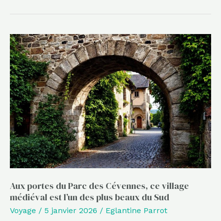
Aux
portes
du
Parc
des
Cévennes,
ce
village
médiéval
est
l’un
Aux portes du Parc des Cévennes, ce village
médiéval est l’un des plus beaux du Sud
des
Voyage
/
5 janvier 2026
/
Eglantine Parrot
plus