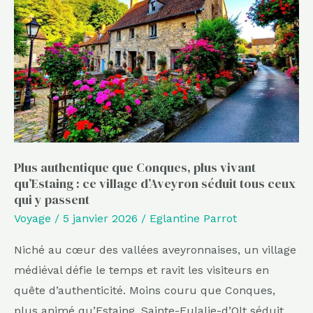
que
Conques,
plus
vivant
qu’Estaing
:
ce
village
d’Aveyron
Plus authentique que Conques, plus vivant
qu’Estaing : ce village d’Aveyron séduit tous ceux
séduit
qui y passent
tous
Voyage
/
5 janvier 2026
/
Eglantine Parrot
ceux
qui
Niché au cœur des vallées aveyronnaises, un village
y
médiéval défie le temps et ravit les visiteurs en
passent
quête d’authenticité. Moins couru que Conques,
plus animé qu’Estaing, Sainte-Eulalie-d’Olt séduit