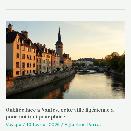
Oubliée
face
à
Nantes,
cette
ville
ligérienne
a
pourtant
tout
Oubliée face à Nantes, cette ville ligérienne a
pour
pourtant tout pour plaire
plaire
Voyage
/
10 février 2026
/
Eglantine Parrot