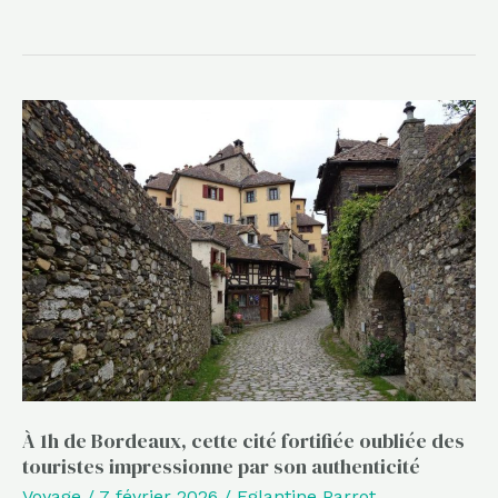
À
1h
de
Bordeaux,
cette
cité
fortifiée
oubliée
des
touristes
impressionne
À 1h de Bordeaux, cette cité fortifiée oubliée des
touristes impressionne par son authenticité
par
Voyage
/
7 février 2026
/
Eglantine Parrot