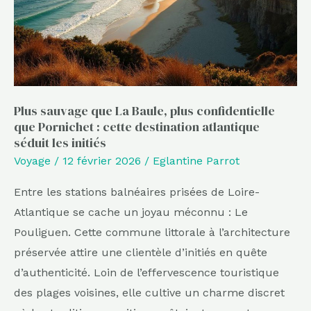
plus
confidentielle
que
Pornichet
:
Plus sauvage que La Baule, plus confidentielle
cette
que Pornichet : cette destination atlantique
destination
séduit les initiés
atlantique
Voyage
/
12 février 2026
/
Eglantine Parrot
séduit
les
Entre les stations balnéaires prisées de Loire-
initiés
Atlantique se cache un joyau méconnu : Le
Pouliguen. Cette commune littorale à l’architecture
préservée attire une clientèle d’initiés en quête
d’authenticité. Loin de l’effervescence touristique
des plages voisines, elle cultive un charme discret