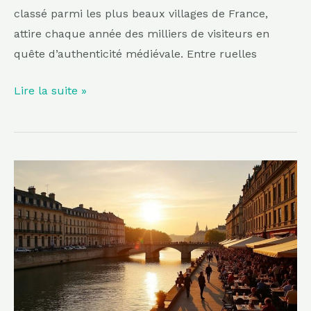
classé parmi les plus beaux villages de France,
attire chaque année des milliers de visiteurs en
quête d’authenticité médiévale. Entre ruelles
Lire la suite »
Délaissée
face
à
Bordeaux,
cette
ville
de
Nouvelle-