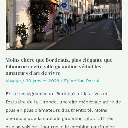
Bordeaux,
plus
élégante
que
Libourne
:
cette
ville
Moins chère que Bordeaux, plus élégante que
Libourne : cette ville girondine séduit les
girondine
amateurs d’art de vivre
séduit
Voyage
/
30 janvier 2026
/
Eglantine Parrot
les
amateurs
Entre les vignobles du Bordelais et les rives de
d’art
l’estuaire de la Gironde, une cité médiévale attire de
de
plus en plus d’amateurs d’authenticité. Moins
vivre
onéreuse que la capitale girondine, plus raffinée
que sa voisine Libourne, elle combine patrimoine