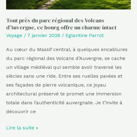
ce
bourg
offre
Tout près du parc régional des Volcans
d’Auvergne, ce bourg offre un charme intact
un
Voyage
/
7 janvier 2026
/
Eglantine Parrot
charme
intact
Au cœur du Massif central, à quelques encablures
du parc régional des Volcans d’Auvergne, se cache
un village médiéval qui semble avoir traversé les
siècles sans une ride. Entre ses ruelles pavées et
ses façades de pierre volcanique, ce joyau
architectural préservé te promet une immersion
totale dans l’authenticité auvergnate. Je t’invite à
découvrir ce
Lire la suite »