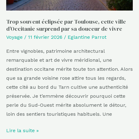
surprend
par
Trop souvent éclipsée par Toulouse, cette ville
sa
d’Occitanie surprend par sa douceur de vivre
douceur
Voyage
/
11 février 2026
/
Eglantine Parrot
de
vivre
Entre vignobles, patrimoine architectural
remarquable et art de vivre méridional, une
destination occitane mérite toute ton attention. Alors
que sa grande voisine rose attire tous les regards,
cette cité au bord du Tarn cultive une authenticité
préservée. Je t’emmène découvrir pourquoi cette
perle du Sud-Ouest mérite absolument le détour,
loin des sentiers touristiques habituels. Une
Lire la suite »