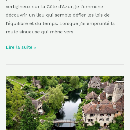
vertigineux sur la Côte d’Azur, je t’emmène
découvrir un lieu qui semble défier les lois de
l’équilibre et du temps. Lorsque j’ai emprunté la
route sinueuse qui mène vers
Lire la suite »
À
moins
de
2h
de
Strasbourg,