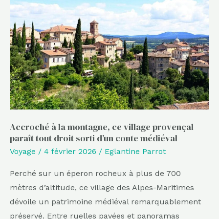
la
montagne,
ce
village
provençal
paraît
tout
droit
sorti
Accroché à la montagne, ce village provençal
paraît tout droit sorti d’un conte médiéval
d’un
Voyage
/
4 février 2026
/
Eglantine Parrot
conte
médiéval
Perché sur un éperon rocheux à plus de 700
mètres d’altitude, ce village des Alpes-Maritimes
dévoile un patrimoine médiéval remarquablement
préservé. Entre ruelles pavées et panoramas