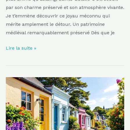
par son charme préservé et son atmosphère vivante.
Je t’emmène découvrir ce joyau méconnu qui
mérite amplement le détour. Un patrimoine
médiéval remarquablement préservé Dès que je
Lire la suite »
Plus
coloré
que
Roussillon,
plus
raffiné