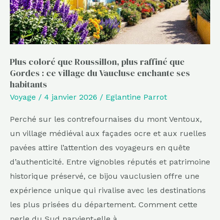
que
Gordes
:
ce
village
Plus coloré que Roussillon, plus raffiné que
Gordes : ce village du Vaucluse enchante ses
du
habitants
Vaucluse
Voyage
/
4 janvier 2026
/
Eglantine Parrot
enchante
ses
Perché sur les contrefournaises du mont Ventoux,
habitants
un village médiéval aux façades ocre et aux ruelles
pavées attire l’attention des voyageurs en quête
d’authenticité. Entre vignobles réputés et patrimoine
historique préservé, ce bijou vauclusien offre une
expérience unique qui rivalise avec les destinations
les plus prisées du département. Comment cette
perle du Sud parvient-elle à