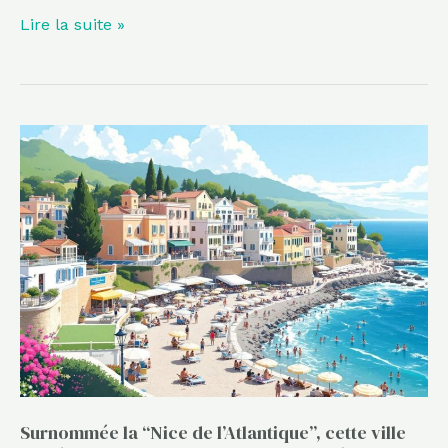
Lire la suite »
Surnommée
la
“Nice
de
l’Atlantique”,
cette
ville
balnéaire
revient
sur
le
Surnommée la “Nice de l’Atlantique”, cette ville