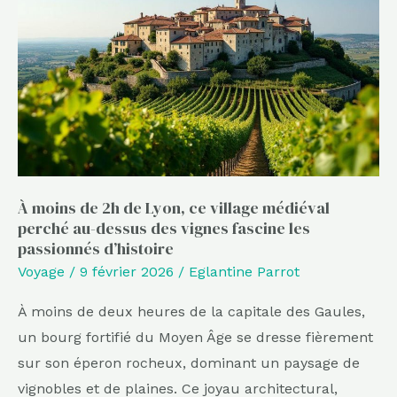
de
2h
de
Lyon,
ce
village
médiéval
perché
À moins de 2h de Lyon, ce village médiéval
au-
perché au-dessus des vignes fascine les
dessus
passionnés d’histoire
des
Voyage
/
9 février 2026
/
Eglantine Parrot
vignes
fascine
À moins de deux heures de la capitale des Gaules,
les
un bourg fortifié du Moyen Âge se dresse fièrement
passionnés
sur son éperon rocheux, dominant un paysage de
d’histoire
vignobles et de plaines. Ce joyau architectural,