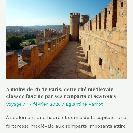
À
moins
de
2h
de
Paris,
cette
cité
médiévale
classée
À moins de 2h de Paris, cette cité médiévale
fascine
classée fascine par ses remparts et ses tours
par
Voyage
/
17 février 2026
/
Eglantine Parrot
ses
remparts
À seulement une heure et demie de la capitale, une
et
forteresse médiévale aux remparts imposants attire
ses