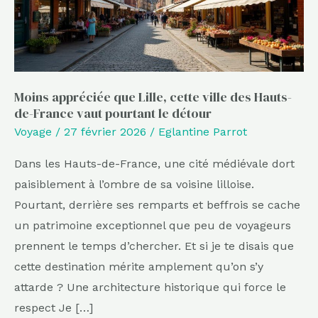
des
Hauts-
de-
France
Moins appréciée que Lille, cette ville des Hauts-
vaut
de-France vaut pourtant le détour
pourtant
Voyage
/
27 février 2026
/
Eglantine Parrot
le
détour
Dans les Hauts-de-France, une cité médiévale dort
paisiblement à l’ombre de sa voisine lilloise.
Pourtant, derrière ses remparts et beffrois se cache
un patrimoine exceptionnel que peu de voyageurs
prennent le temps d’chercher. Et si je te disais que
cette destination mérite amplement qu’on s’y
attarde ? Une architecture historique qui force le
respect Je […]