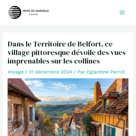
Aller
au
contenu
Dans le Territoire de Belfort, ce
village pittoresque dévoile des vues
imprenables sur les collines
Voyage
/
31 décembre 2024
/ Par
Eglantine Parrot