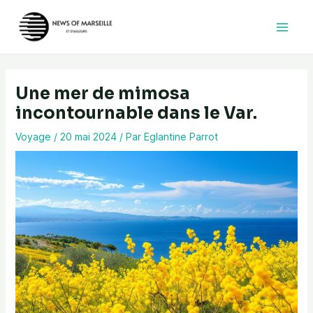
Aller
au
contenu
Une mer de mimosa
incontournable dans le Var.
Voyage
/
20 mai 2024
/ Par
Eglantine Parrot