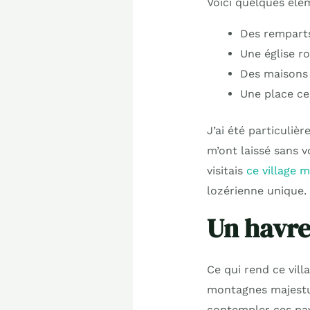
Voici quelques élém
Des rempart
Une église r
Des maisons
Une place ce
J’ai été particuliè
m’ont laissé sans v
visitais
ce village 
lozérienne unique.
Un havre
Ce qui rend ce vill
montagnes majestue
contempler ces pay