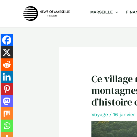
Aller
MARSEILLE
FINA
au
contenu
Ce village
montagnes,
d’histoire 
Voyage
/
16 janvie