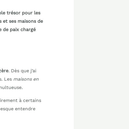
le trésor pour les
es et ses maisons de
re de paix chargé
zère
. Dès que j’ai
s. Les
maisons en
multueuse.
irement à certains
presque entendre