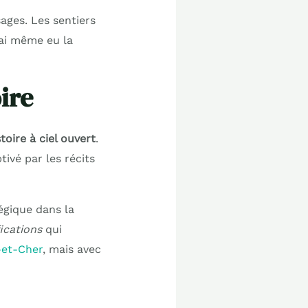
ages. Les sentiers
’ai même eu la
ire
stoire à ciel ouvert
.
ivé par les récits
égique dans la
fications
qui
r-et-Cher
, mais avec