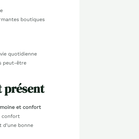
ée
armantes boutiques
 vie quotidienne
s peut-être
t présent
rimoine et confort
 confort
nt d’une bonne