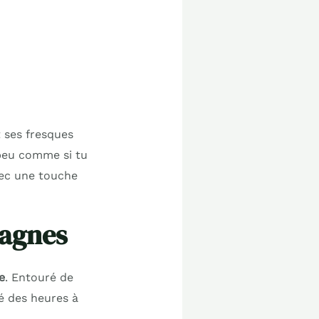
t ses fresques
n peu comme si tu
vec une touche
tagnes
e
. Entouré de
é des heures à