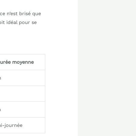
ce n’est brisé que
it idéal pour se
urée moyenne
h
h
i-journée