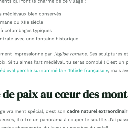
ents qui font le charme de ce village :
s médiévaux bien conservés
omane du XIIe siècle
 à colombages typiques
ntrale avec une fontaine historique
rement impressionné par l’
église romane
. Ses sculptures e
oix. Si tu aimes l’art médiéval, tu seras comblé ! C’est u
médiéval perché surnommé la « Tolède française »
, mais a
 de paix au cœur des mon
age vraiment spécial, c’est son
cadre naturel extraordinair
uses, il offre un panorama à couper le souffle. J’ai pass
sages changeants, du lever au coucher du soleil.