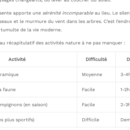
sente apporte une
sérénité incomparable
au lieu. Le silen
seaux et le murmure du vent dans les arbres. C’est l’endro
u tumulte de la vie moderne.
eau récapitulatif des activités nature à ne pas manquer :
Activité
Difficulté
D
ramique
Moyenne
3-4
a faune
Facile
1-2h
ampignons (en saison)
Facile
2-3
s plus sportifs)
Difficile
Dem