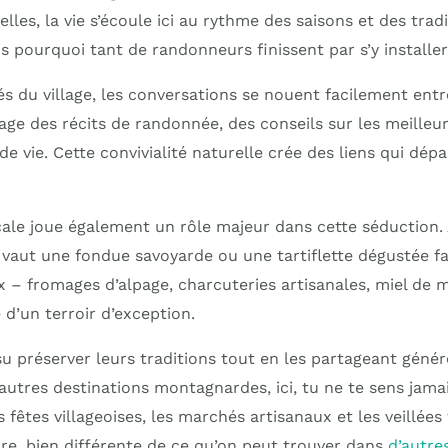
ielles, la vie s’écoule ici au rythme des saisons et des tradi
 pourquoi tant de randonneurs finissent par s’y installer
és du village, les conversations se nouent facilement entr
tage des récits de randonnée, des conseils sur les meilleur
 de vie. Cette convivialité naturelle crée des liens qui dép
ale joue également un rôle majeur dans cette séduction.
 vaut une fondue savoyarde ou une tartiflette dégustée 
x – fromages d’alpage, charcuteries artisanales, miel de
e d’un terroir d’exception.
su préserver leurs traditions tout en les partageant géné
autres destinations montagnardes, ici, tu ne te sens ja
s fêtes villageoises, les marchés artisanaux et les veillée
are, bien différente de ce qu’on peut trouver dans
d’autre