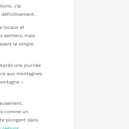
tions. J’ai
 définitivement.
e locaux et
s sentiers, mais
assent le simple
 Après une journée
face aux montagnes.
 montagne –
reusement.
mais comme un
s te plongent dans
s régions