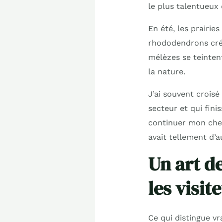
le plus talentueux 
En été, les prairie
rhododendrons crée
mélèzes se teinten
la nature.
J’ai souvent crois
secteur et qui fini
continuer mon chemi
avait tellement d’a
Un art d
les visit
Ce qui distingue vr