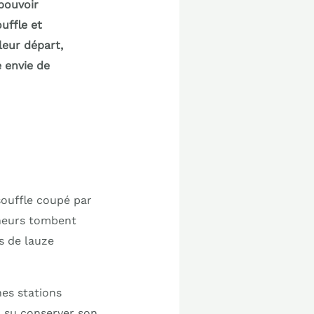
pouvoir
uffle et
leur départ,
e envie de
souffle coupé par
nneurs tombent
s de lauze
nes stations
a su conserver son