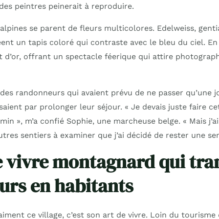
des peintres peinerait à reproduire.
s alpines se parent de fleurs multicolores. Edelweiss, gent
nt un tapis coloré qui contraste avec le bleu du ciel. En
t d’or, offrant un spectacle féerique qui attire photogra
é des randonneurs qui avaient prévu de ne passer qu’une j
ssaient par prolonger leur séjour. « Je devais juste faire 
n », m’a confié Sophie, une marcheuse belge. « Mais j’ai 
utres sentiers à examiner que j’ai décidé de rester une se
e vivre montagnard qui tr
eurs en habitants
aiment ce village, c’est son art de vivre. Loin du tourism