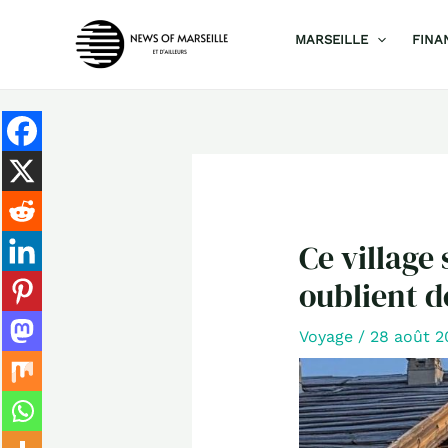
Aller
MARSEILLE
FINA
au
contenu
Ce village
oublient d
Voyage
/
28 août 