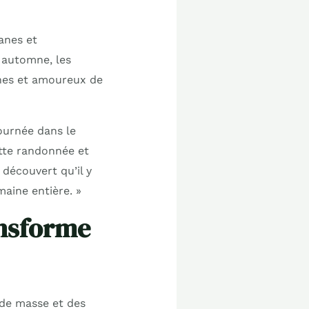
ianes et
 automne, les
phes et amoureux de
ournée dans le
cette randonnée et
découvert qu’il y
maine entière. »
ansforme
e de masse et des