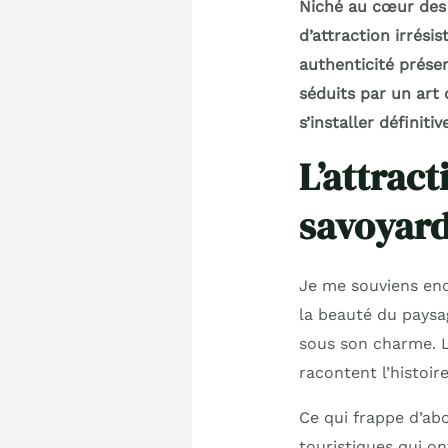
Niché au cœur des 
d’attraction irrési
authenticité préser
séduits par un art 
s’installer définiti
L’attract
savoyard
Je me souviens enc
la beauté du pays
sous son charme. L
racontent l’histoir
Ce qui frappe d’abo
touristiques qui on