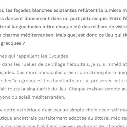
 où les façades blanches éclatantes reflètent la lumière 
es dansent doucement dans un port pittoresque. Entre l’é
ttoral languedocien attire chaque été des milliers de visit
e charme méditerranéen. Mais quel est donc ce lieu qui riv
s grecques ?
es qui rappellent les Cyclades
dans les ruelles de ce village héraultais, je suis immédi
façades. Ces murs immaculés créent une atmosphère uniq
 les îles grecques. Les habitants ont su préserver cette 
fait toute la singularité du lieu. Chaque maison semble a
ayons du soleil méditerranéen.
 cette esthétique n’est pas un simple choix décoratif mo
atique ancestrale parfaitement adaptée au littoral médite
de maintenir une fraîcheur bienvenue durant les chaudes j