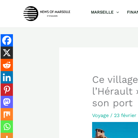
Aller
MARSEILLE
FINA
au
contenu
Ce villa
l’Hérault
son port
Voyage
/
23 févrie