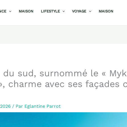
NCE
MAISON
LIFESTYLE
VOYAGE
MAISON
ge du sud, surnommé le « My
 », charme avec ses façades c
r 2026
/ Par
Eglantine Parrot