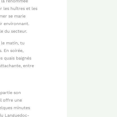
nt la renommée
les huîtres et les
 mer se marie
r environnant.
lle du secteur.
 le matin, tu
. En soirée,
s quais baignés
attachante, entre
 partie son
il offre une
uelques minutes
e du Languedoc-