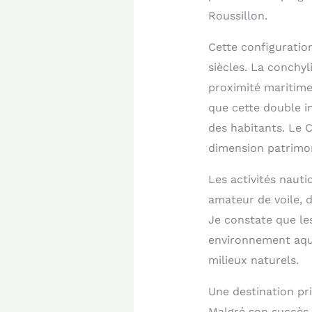
Roussillon.
Cette configuratio
siècles. La conchyl
proximité maritime
que cette double i
des habitants. Le 
dimension patrimon
Les activités nauti
amateur de voile, 
Je constate que le
environnement aqua
milieux naturels.
Une destination pr
Malgré son succès 