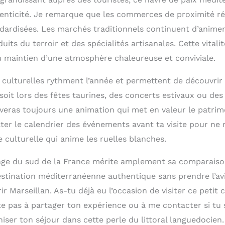
enticité. Je remarque que les commerces de proximité rés
dardisées. Les marchés traditionnels continuent d’animer 
its du terroir et des spécialités artisanales. Cette vital
u maintien d’une atmosphère chaleureuse et conviviale.
 culturelles rythment l’année et permettent de découvrir 
soit lors des fêtes taurines, des concerts estivaux ou des
uveras toujours une animation qui met en valeur le patrimo
lter le calendrier des événements avant ta visite pour ne
 culturelle qui anime les ruelles blanches.
lage du sud de la France mérite amplement sa comparaiso
tination méditerranéenne authentique sans prendre l’avion
r Marseillan. As-tu déjà eu l’occasion de visiter ce petit 
ite pas à partager ton expérience ou à me contacter si tu
iser ton séjour dans cette perle du littoral languedocien.