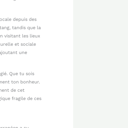
locale depuis des
tang, tandis que la
visitant les lieux
relle et sociale
ajoutant une
gié. Que tu sois
ément ton bonheur.
ment de cet
ique fragile de ces
erranéen a su