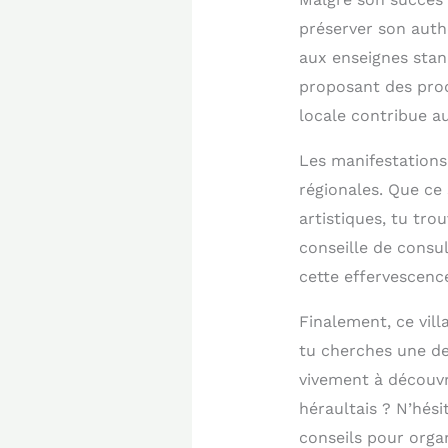
préserver son auth
aux enseignes stan
proposant des produ
locale contribue a
Les manifestations
régionales. Que ce 
artistiques, tu tro
conseille de consu
cette effervescence
Finalement, ce vil
tu cherches une des
vivement à découvri
héraultais ? N’hés
conseils pour organ