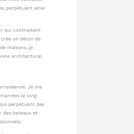
s, perpétuant ainsi
ur qui contrastent
 crée un décor de
de maisons, je
ine architectural
terranéenne. Je me
amarrées le long
 qui perpétuent des
r des bateaux et
sionnels.