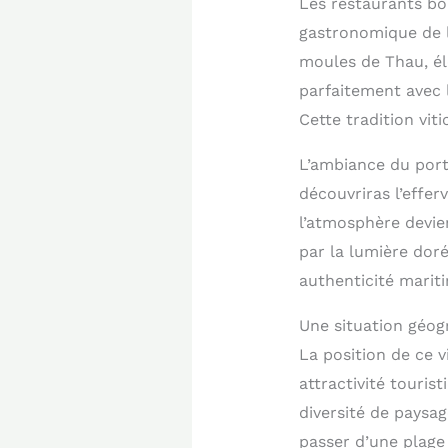
Les restaurants bo
gastronomique de l
moules de Thau, éle
parfaitement avec 
Cette tradition viti
L’ambiance du port 
découvriras l’effe
l’atmosphère devie
par la lumière dor
authenticité marit
Une situation géog
La position de ce 
attractivité touris
diversité de paysa
passer d’une plage