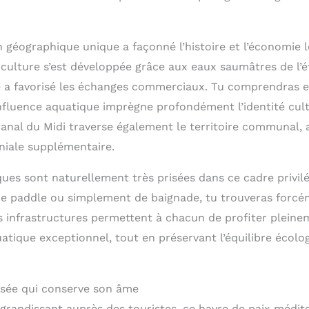
n géographique unique a façonné l’histoire et l’économie 
iculture s’est développée grâce aux eaux saumâtres de l’é
 a favorisé les échanges commerciaux. Tu comprendras en 
nfluence aquatique imprègne profondément l’identité cultu
Canal du Midi traverse également le territoire communal, 
iale supplémentaire.
ques sont naturellement très prisées dans ce cadre privilé
de paddle ou simplement de baignade, tu trouveras forc
s infrastructures permettent à chacun de profiter pleine
tique exceptionnel, tout en préservant l’équilibre écolog
isée qui conserve son âme
grandissant auprès des touristes, ce havre de paix médit