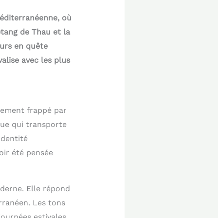
méditerranéenne, où
tang de Thau et la
eurs en quête
alise avec les plus
atement frappé par
ue qui transporte
identité
voir été pensée
derne. Elle répond
rranéen. Les tons
ournées estivales.