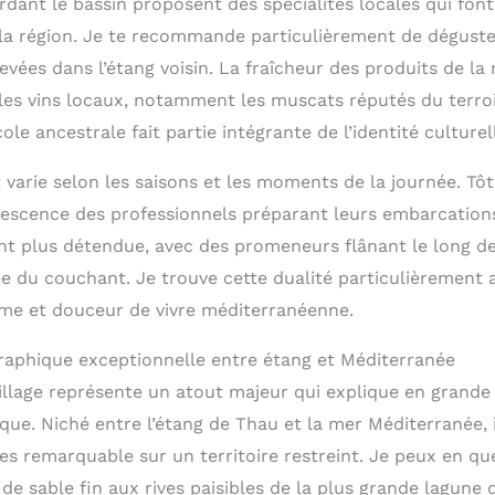
rdant le bassin proposent des spécialités locales qui fo
a région. Je te recommande particulièrement de déguster 
vées dans l’étang voisin. La fraîcheur des produits de la
les vins locaux, notamment les muscats réputés du terroi
cole ancestrale fait partie intégrante de l’identité culture
varie selon les saisons et les moments de la journée. Tôt
rvescence des professionnels préparant leurs embarcations
nt plus détendue, avec des promeneurs flânant le long de
ée du couchant. Je trouve cette dualité particulièrement 
ime et douceur de vivre méditerranéenne.
raphique exceptionnelle entre étang et Méditerranée
village représente un atout majeur qui explique en grande
tique. Niché entre l’étang de Thau et la mer Méditerranée, 
ges remarquable sur un territoire restreint. Je peux en q
 de sable fin aux rives paisibles de la plus grande lagun