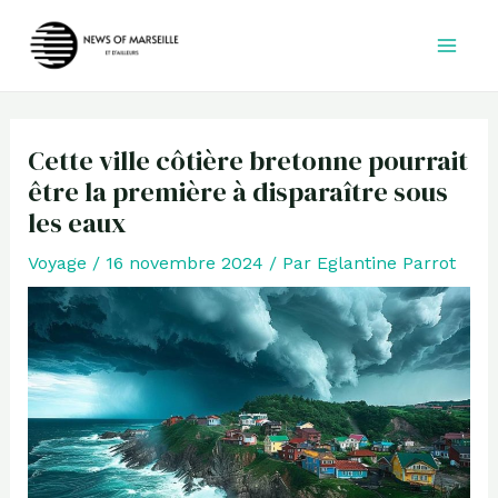
Aller
au
contenu
Cette ville côtière bretonne pourrait
être la première à disparaître sous
les eaux
Voyage
/
16 novembre 2024
/ Par
Eglantine Parrot