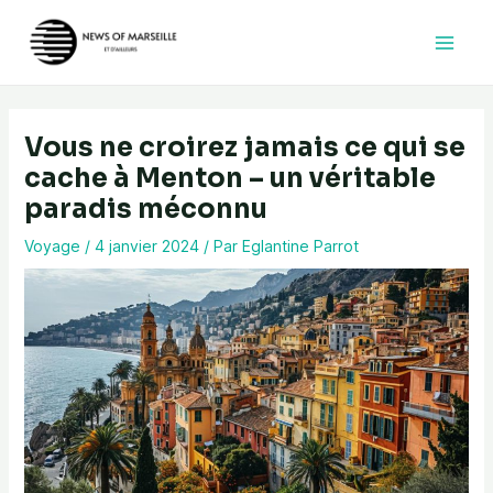
Aller
au
contenu
Vous ne croirez jamais ce qui se
cache à Menton – un véritable
paradis méconnu
Voyage
/
4 janvier 2024
/ Par
Eglantine Parrot