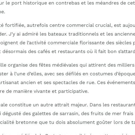
ur le port historique en contrebas et les méandres de cett
he.
té fortifiée, autrefois centre commercial crucial, est aujou
der. J’y ai admiré les bateaux traditionnels et les ancien
ignent de l’activité commerciale florissante des siècles 
 désormais des cafés et restaurants où il fait bon s’attard
le organise des fêtes médiévales qui attirent des milliers d
ster à l’une d’elles, avec ses défilés en costumes d’époque
rtisanat ancien et ses spectacles de rue. Ces événement
oire de manière vivante et participative.
ale constitue un autre attrait majeur. Dans les restaura
 j’ai dégusté des galettes de sarrasin, des fruits de mer frai
ialité bretonne que tu dois absolument goûter lors de ta 