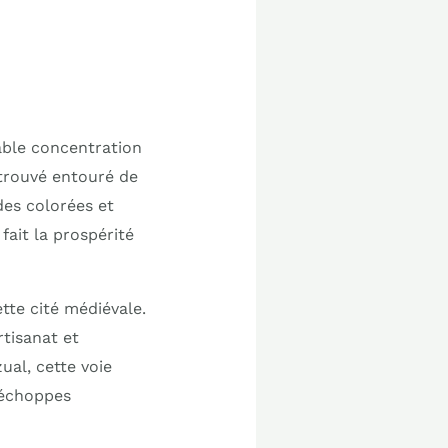
able concentration
etrouvé entouré de
es colorées et
fait la prospérité
tte cité médiévale.
rtisanat et
ual, cette voie
’échoppes