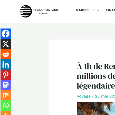
Aller
MARSEILLE
FINA
au
contenu
À 1h de Ren
millions d
légendaire
Voyage
/
25 mai 2