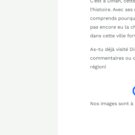
C’est à Dinan, cett
l’histoire. Avec se
comprends pourquoi 
pas encore eu la c
dans cette ville for
As-tu déjà visité 
commentaires ou c
région!
Nos images sont à b