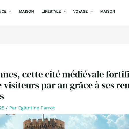
NCE
MAISON
LIFESTYLE
VOYAGE
MAISON
nes, cette cité médiévale fortifi
e visiteurs par an grâce à ses r
s
025
/ Par
Eglantine Parrot