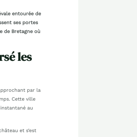
évale entourée de
ssent ses portes
le de Bretagne où
rsé les
approchant par la
mps. Cette ville
 instantané au
château et s’est