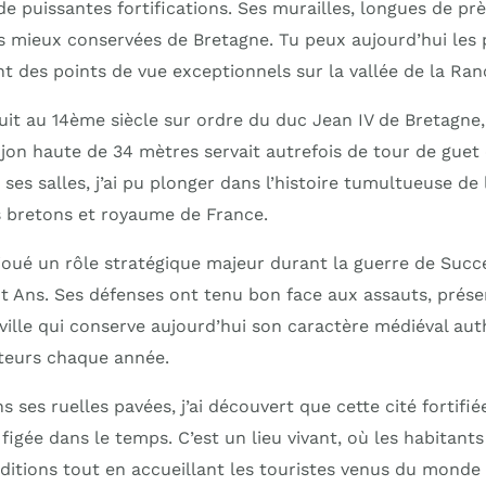
 puissantes fortifications. Ses murailles, longues de prè
 mieux conservées de Bretagne. Tu peux aujourd’hui les 
nt des points de vue exceptionnels sur la vallée de la Ra
uit au 14ème siècle sur ordre du duc Jean IV de Bretagne
njon haute de 34 mètres servait autrefois de tour de guet
t ses salles, j’ai pu plonger dans l’histoire tumultueuse de
cs bretons et royaume de France.
 joué un rôle stratégique majeur durant la guerre de Suc
nt Ans. Ses défenses ont tenu bon face aux assauts, prése
e ville qui conserve aujourd’hui son caractère médiéval aut
iteurs chaque année.
ses ruelles pavées, j’ai découvert que cette cité fortifié
figée dans le temps. C’est un lieu vivant, où les habitant
ditions tout en accueillant les touristes venus du monde 