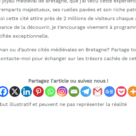
e joyau médiéval de Bretagne, que j’ai vécu cette expérie
s remparts majestueux, ses ruelles pavées et son riche patr
cette cité attire près de 2 millions de visiteurs chaque a
hance de la découvrir, je t’encourage vivement à progra
tifiée exceptionnelle.
Dinan ou d’autres cités médiévales en Bretagne? Partage t
ontacte-moi pour échanger sur les trésors cachés de ce
Partagez l'article ou suivez nous !
ut illustratif et peuvent ne pas représenter la réalité