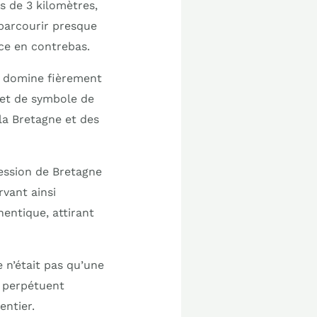
s de 3 kilomètres,
parcourir presque
nce en contrebas.
, domine fièrement
 et de symbole de
 la Bretagne et des
cession de Bretagne
rvant ainsi
hentique, attirant
e n’était pas qu’une
s perpétuent
entier.