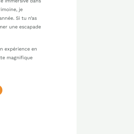
nce immersive dans
imoine, je
nnée. Si tu n’as
mmer une escapade
on expérience en
tte magnifique