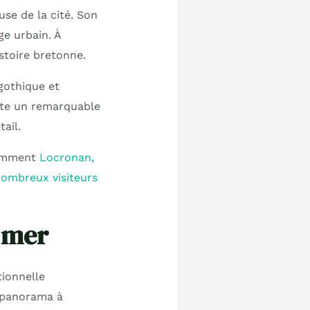
use de la cité. Son
ge urbain. À
istoire bretonne.
gothique et
nte un remarquable
ail.
otamment
Locronan,
nombreux visiteurs
t mer
tionnelle
n panorama à