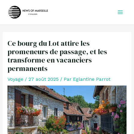
Aller
au
contenu
Ce bourg du Lot attire les
promeneurs de passage, et les
transforme en vacanciers
permanents
Voyage
/
27 août 2025
/ Par
Eglantine Parrot