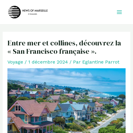
Aller
au
contenu
Entre mer et collines, découvrez la
« San Francisco française ».
Voyage
/
1 décembre 2024
/ Par
Eglantine Parrot