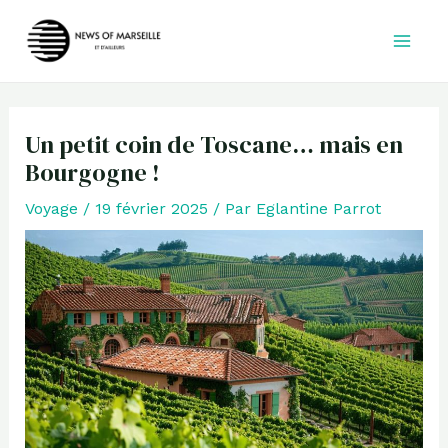
Aller
au
contenu
Un petit coin de Toscane… mais en
Bourgogne !
Voyage
/
19 février 2025
/ Par
Eglantine Parrot