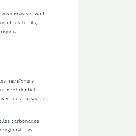
ntense mais souvent
s et les terrils,
oriques.
 les maraîchers
nt confidentiel
ouvert des paysages
nelles carbonades
 régional. Les