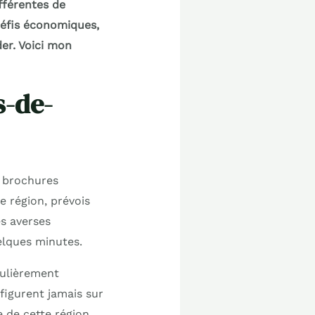
fférentes de
défis économiques,
er. Voici mon
s-de-
s brochures
e région, prévois
es averses
elques minutes.
culièrement
figurent jamais sur
e de cette région