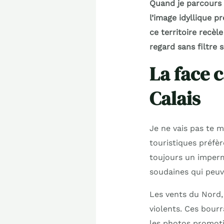
Quand je parcours l
l’image idyllique 
ce territoire recèl
regard sans filtre 
La face 
Calais
Je ne vais pas te m
touristiques préfèr
toujours un impermé
soudaines qui peuv
Les vents du Nord,
violents. Ces bour
les photos promotio