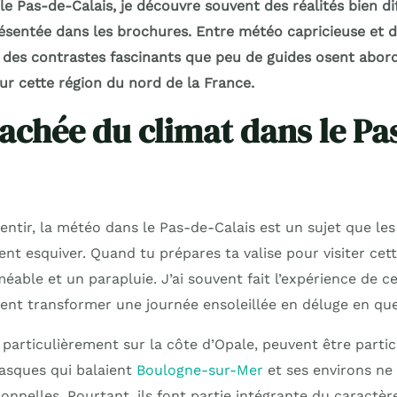
e Pas-de-Calais, je découvre souvent des réalités bien di
présentée dans les brochures. Entre météo capricieuse et 
e des contrastes fascinants que peu de guides osent abord
sur cette région du nord de la France.
cachée du climat dans le Pa
entir, la météo dans le Pas-de-Calais est un sujet que le
ent esquiver. Quand tu prépares ta valise pour visiter cett
able et un parapluie. J’ai souvent fait l’expérience de c
ent transformer une journée ensoleillée en déluge en qu
 particulièrement sur la côte d’Opale, peuvent être parti
rasques qui balaient
Boulogne-sur-Mer
et ses environs ne 
nnelles. Pourtant, ils font partie intégrante du caractèr