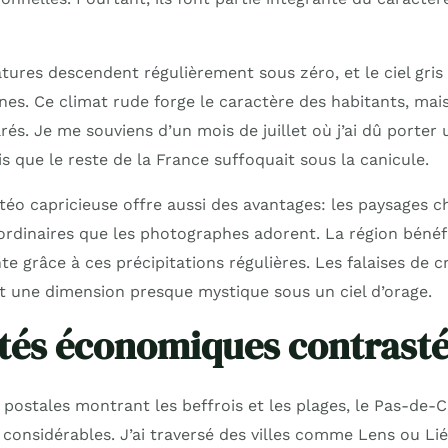
atures descendent régulièrement sous zéro, et le ciel gris 
es. Ce climat rude forge le caractère des habitants, mai
rés. Je me souviens d’un mois de juillet où j’ai dû porter
is que le reste de la France suffoquait sous la canicule.
téo capricieuse offre aussi des avantages: les paysages 
ordinaires que les photographes adorent. La région bénéfi
te grâce à ces précipitations régulières. Les falaises de cr
 une dimension presque mystique sous un ciel d’orage.
ités économiques contrast
postales montrant les beffrois et les plages, le Pas-de-Ca
onsidérables. J’ai traversé des villes comme Lens ou Liév