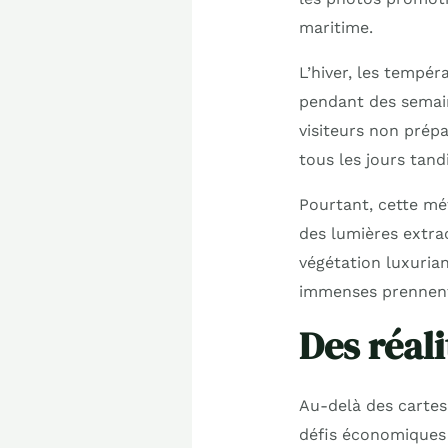
maritime.
L’hiver, les tempér
pendant des semain
visiteurs non prépa
tous les jours tand
Pourtant, cette mé
des lumières extra
végétation luxurian
immenses prennent
Des réal
Au-delà des cartes 
défis économiques c