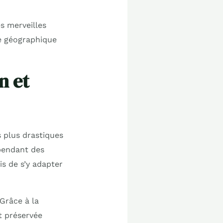
es merveilles
e géographique
n et
s plus drastiques
 pendant des
is de s’y adapter
Grâce à la
t préservée