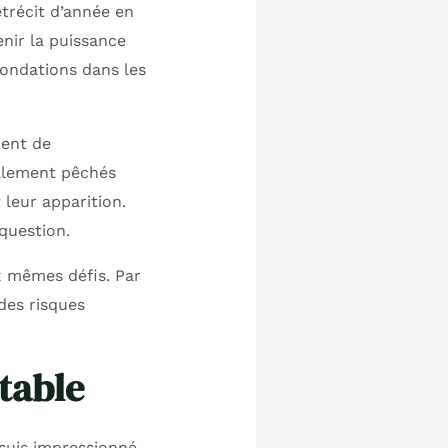
étrécit d’année en
nir la puissance
nondations dans les
nent de
ellement pêchés
 leur apparition.
question.
 mêmes défis. Par
des risques
ctable
 suis impressionné