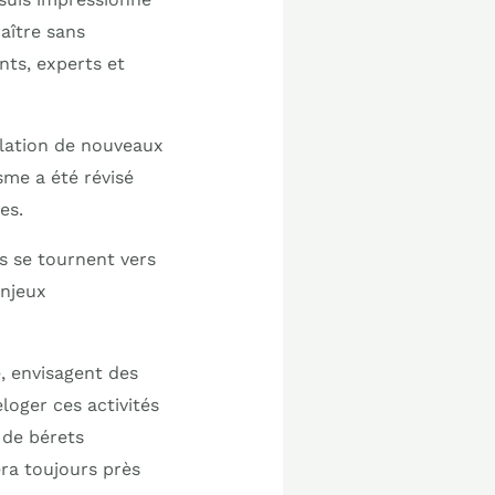
aître sans
nts, experts et
llation de nouveaux
sme a été révisé
es.
ns se tournent vers
enjeux
, envisagent des
eloger ces activités
 de bérets
era toujours près