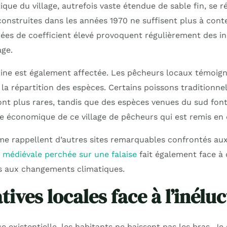
ue du village, autrefois vaste étendue de sable fin, se r
construites dans les années 1970 ne suffisent plus à conte
rées de coefficient élevé provoquent régulièrement des i
age.
rine est également affectée. Les pêcheurs locaux témoig
a répartition des espèces. Certains poissons traditionn
ont plus rares, tandis que des espèces venues du sud font
bre économique de ce village de pêcheurs qui est remis en 
 rappellent d’autres sites remarquables confrontés aux
é médiévale perchée sur une falaise
fait également face à 
s aux changements climatiques.
atives locales face à l’inélu
 existentielle, les habitants ne baissent pas les bras. Je