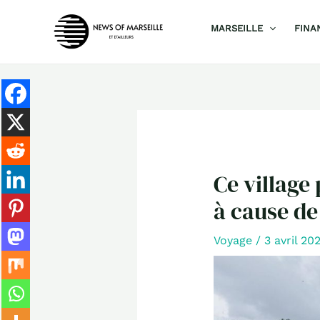
Aller
MARSEILLE
FINA
au
contenu
Ce village
à cause de
Voyage
/
3 avril 20