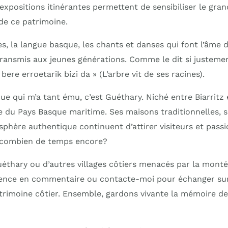
expositions itinérantes permettent de sensibiliser le gra
de ce patrimoine.
es, la langue basque, les chants et danses qui font l’âme d
transmis aux jeunes générations. Comme le dit si justeme
ere erroetarik bizi da » (L’arbre vit de ses racines).
que qui m’a tant ému, c’est Guéthary. Niché entre Biarritz
me du Pays Basque maritime. Ses maisons traditionnelles, s
phère authentique continuent d’attirer visiteurs et pass
 combien de temps encore?
Guéthary ou d’autres villages côtiers menacés par la mont
ence en commentaire ou contacte-moi pour échanger sur l
trimoine côtier. Ensemble, gardons vivante la mémoire de