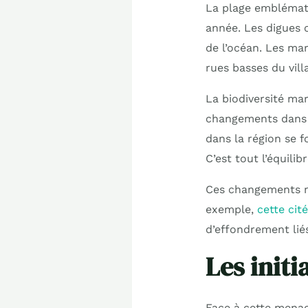
La plage emblématiq
année. Les digues 
de l’océan. Les ma
rues basses du vill
La biodiversité ma
changements dans l
dans la région se f
C’est tout l’équili
Ces changements me
exemple,
cette cit
d’effondrement lié
Les initi
Face à cette menace