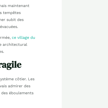
 mais maintenant
es tempêtes
mer subit des
 évacuées.
formée,
ce village du
 architectural
es.
ragile
ystème côtier. Les
uvais admirer des
ue des éboulements