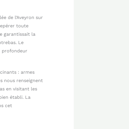
lée de l’Aveyron sur
repérer toute
e garantissait la
ntrebas. Le
en profondeur
scinants : armes
es nous renseignent
s en visitant les
ien établi. La
ns cet