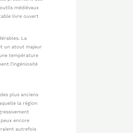
’outils médiévaux
table livre ouvert
dérables. La
ait un atout majeur
t une température
ent l’ingéniosité
des plus anciens
quelle la région
ogressivement
u peux encore
raient autrefois