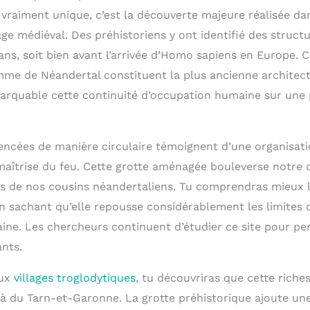
 vraiment unique, c’est la découverte majeure réalisée da
lage médiéval. Des préhistoriens y ont identifié des stru
ans, soit bien avant l’arrivée d’Homo sapiens en Europe. 
mme de Néandertal constituent la plus ancienne architec
marquable cette continuité d’occupation humaine sur une 
encées de manière circulaire témoignent d’une organisati
 maîtrise du feu. Cette grotte aménagée bouleverse notr
es de nos cousins néandertaliens. Tu comprendras mieux 
n sachant qu’elle repousse considérablement les limites
ine. Les chercheurs continuent d’étudier ce site pour per
ants.
aux
villages troglodytiques
, tu découvriras que cette riche
là du Tarn-et-Garonne. La grotte préhistorique ajoute un