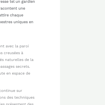
esse tel un gardien
 racontent une
attire chaque
pestres uniques en
ent avec la paroi
ns creusées à
és naturelles de la
passages secrets.
ute en espace de
continue sur
tions des techniques
les présentent des