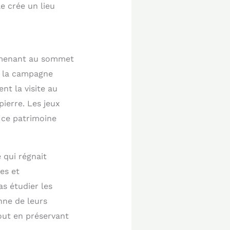
e crée un lieu
é menant au sommet
r la campagne
nt la visite au
ierre. Les jeux
 ce patrimoine
 qui régnait
es et
s étudier les
nne de leurs
out en préservant