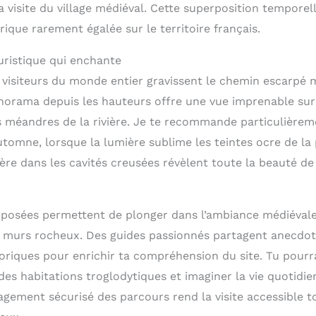
 visite du village médiéval. Cette superposition temporell
rique rarement égalée sur le territoire français.
uristique qui enchante
 visiteurs du monde entier gravissent le chemin escarp
panorama depuis les hauteurs offre une vue imprenable su
s méandres de la rivière. Je te recommande particulièreme
omne, lorsque la lumière sublime les teintes ocre de la p
ère dans les cavités creusées révèlent toute la beauté de
posées permettent de plonger dans l’ambiance médiévale
s murs rocheux. Des guides passionnés partagent anecdot
oriques pour enrichir ta compréhension du site. Tu pourra
des habitations troglodytiques et imaginer la vie quotidie
gement sécurisé des parcours rend la visite accessible t