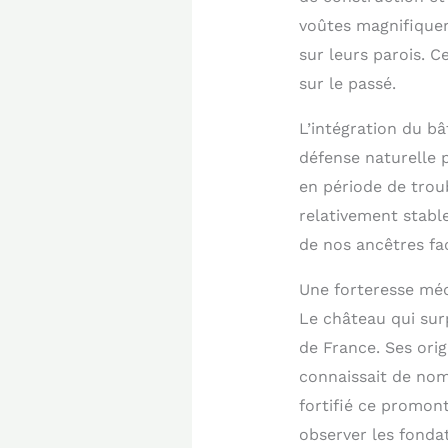
voûtes magnifiquem
sur leurs parois. C
sur le passé.
L’intégration du bâ
défense naturelle p
en période de troub
relativement stable
de nos ancêtres fa
Une forteresse méd
Le château qui sur
de France. Ses ori
connaissait de nom
fortifié ce promon
observer les fondat