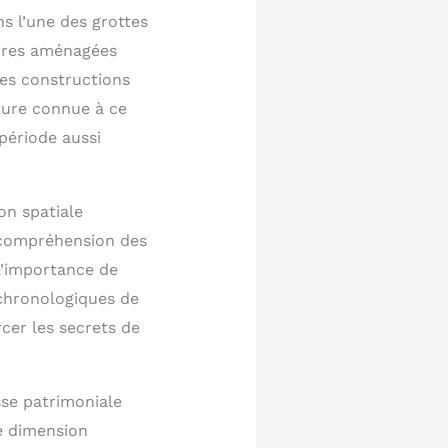
ns l’une des grottes
ctures aménagées
Ces constructions
ture connue à ce
période aussi
on spatiale
e compréhension des
l’importance de
 chronologiques de
cer les secrets de
sse patrimoniale
e dimension