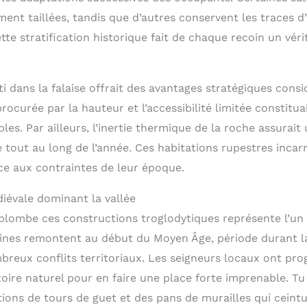
ent taillées, tandis que d’autres conservent les traces d
ette stratification historique fait de chaque recoin un véri
ti dans la falaise offrait des avantages stratégiques consi
rocurée par la hauteur et l’accessibilité limitée constitu
les. Par ailleurs, l’inertie thermique de la roche assurai
 tout au long de l’année. Ces habitations rupestres incarn
ce aux contraintes de leur époque.
iévale dominant la vallée
plombe ces constructions troglodytiques représente l’un 
gines remontent au début du Moyen Âge, période durant la
breux conflits territoriaux. Les seigneurs locaux ont pr
toire naturel pour en faire une place forte imprenable. T
ions de tours de guet et des pans de murailles qui ceintu