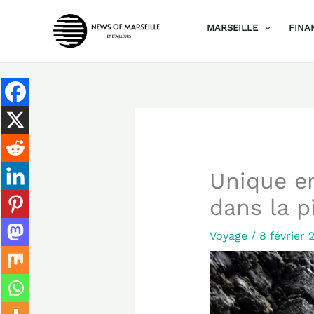
Aller
MARSEILLE
FINA
au
contenu
Unique en
dans la pi
Voyage
/
8 février