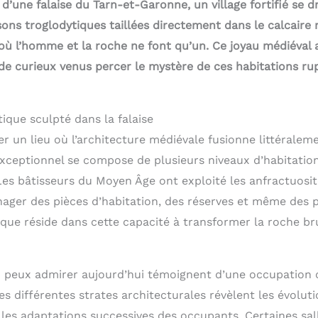
une falaise du Tarn-et-Garonne, un village fortifié se dr
ons troglodytiques taillées directement dans le calcaire
 où l’homme et la roche ne font qu’un. Ce joyau médiéval 
 de curieux venus percer le mystère de ces habitations ru
tique sculpté dans la falaise
ner un lieu où l’architecture médiévale fusionne littéralem
exceptionnel se compose de plusieurs niveaux d’habitatio
Les bâtisseurs du Moyen Âge ont exploité les anfractuosit
nager des pièces d’habitation, des réserves et même des 
que réside dans cette capacité à transformer la roche br
u peux admirer aujourd’hui témoignent d’une occupation 
Les différentes strates architecturales révèlent les évolu
 les adaptations successives des occupants. Certaines sal