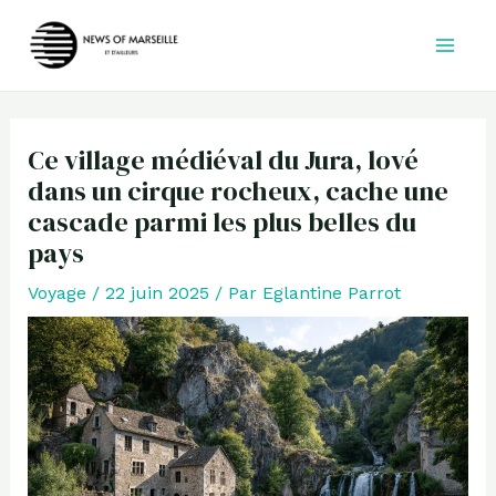
Aller
au
contenu
Ce village médiéval du Jura, lové
dans un cirque rocheux, cache une
cascade parmi les plus belles du
pays
Voyage
/
22 juin 2025
/ Par
Eglantine Parrot