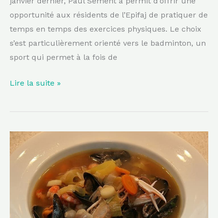
janvier dernier, Paul Sément a permit d’offrir une
opportunité aux résidents de l’Epifaj de pratiquer de
temps en temps des exercices physiques. Le choix
s’est particulièrement orienté vers le badminton, un
sport qui permet à la fois de
Lire la suite »
Un
petit
tour
dans
les
cuisines