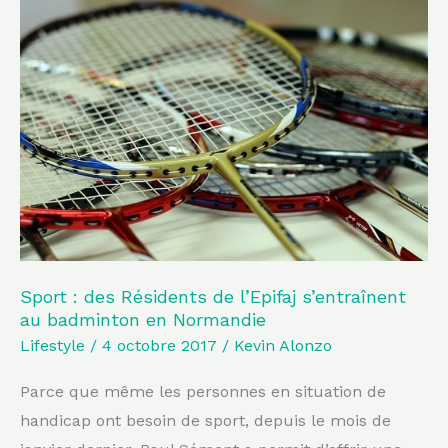
Sport
:
des
Résidents
de
l’Epifaj
s’entraînent
au
badminton
en
Normandie
Sport : des Résidents de l’Epifaj s’entraînent
au badminton en Normandie
Lifestyle
/
4 octobre 2017
/
Kevin Alonzo
Parce que même les personnes en situation de
handicap ont besoin de sport, depuis le mois de