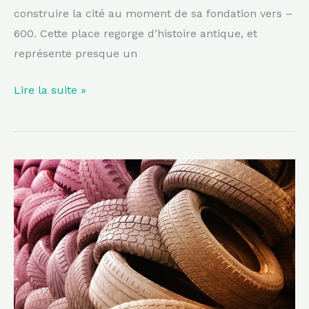
construire la cité au moment de sa fondation vers –
600. Cette place regorge d’histoire antique, et
représente presque un
Lire la suite »
Propreté
à
Marseille
:
un
commerçant-
humoriste
se