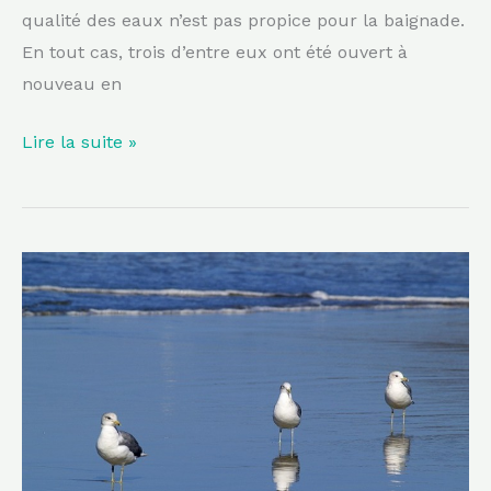
qualité des eaux n’est pas propice pour la baignade.
En tout cas, trois d’entre eux ont été ouvert à
nouveau en
Lire la suite »
Marseille
pensent
davantage
à
la
sécurité
de
ses