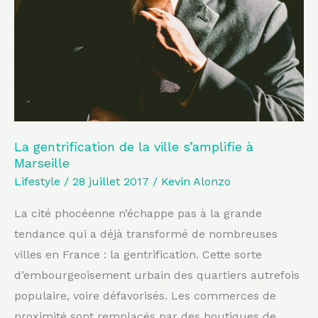
de
la
ville
s’amplifie
à
Marseille
La gentrification de la ville s’amplifie à
Marseille
Lifestyle
/
28 juillet 2017
/
Kevin Alonzo
La cité phocéenne n’échappe pas à la grande
tendance qui a déjà transformé de nombreuses
villes en France : la gentrification. Cette sorte
d’embourgeoisement urbain des quartiers autrefois
populaire, voire défavorisés. Les commerces de
proximité sont remplacés par des boutiques de