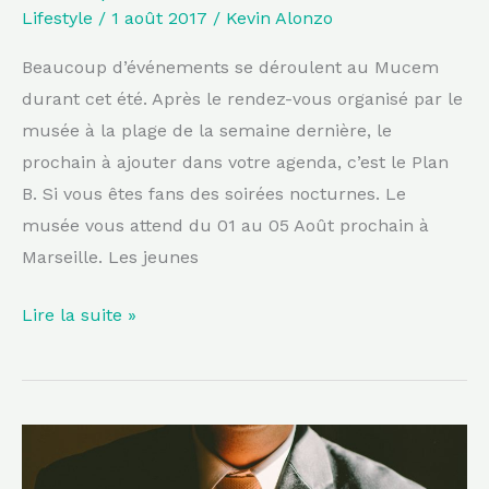
le
Lifestyle
/
1 août 2017
/
Kevin Alonzo
Plan
B
Beaucoup d’événements se déroulent au Mucem
durant cet été. Après le rendez-vous organisé par le
musée à la plage de la semaine dernière, le
prochain à ajouter dans votre agenda, c’est le Plan
B. Si vous êtes fans des soirées nocturnes. Le
musée vous attend du 01 au 05 Août prochain à
Marseille. Les jeunes
Lire la suite »
La
gentrification