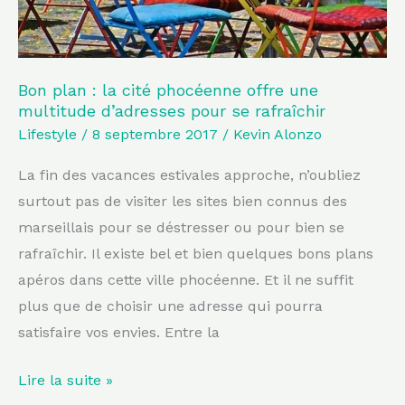
une
multitude
d’adresses
Bon plan : la cité phocéenne offre une
pour
multitude d’adresses pour se rafraîchir
se
Lifestyle
/
8 septembre 2017
/
Kevin Alonzo
rafraîchir
La fin des vacances estivales approche, n’oubliez
surtout pas de visiter les sites bien connus des
marseillais pour se déstresser ou pour bien se
rafraîchir. Il existe bel et bien quelques bons plans
apéros dans cette ville phocéenne. Et il ne suffit
plus que de choisir une adresse qui pourra
satisfaire vos envies. Entre la
Lire la suite »