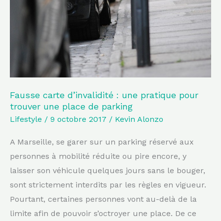
une
pratique
pour
trouver
une
place
de
Fausse carte d’invalidité : une pratique pour
trouver une place de parking
parking
Lifestyle
/
9 octobre 2017
/
Kevin Alonzo
A Marseille, se garer sur un parking réservé aux
personnes à mobilité réduite ou pire encore, y
laisser son véhicule quelques jours sans le bouger,
sont strictement interdits par les règles en vigueur.
Pourtant, certaines personnes vont au-delà de la
limite afin de pouvoir s’octroyer une place. De ce