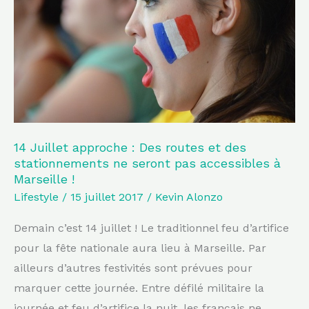
:
Des
routes
et
des
stationnements
ne
seront
14 Juillet approche : Des routes et des
stationnements ne seront pas accessibles à
pas
Marseille !
accessibles
Lifestyle
/
15 juillet 2017
/
Kevin Alonzo
à
Marseille
Demain c’est 14 juillet ! Le traditionnel feu d’artifice
!
pour la fête nationale aura lieu à Marseille. Par
ailleurs d’autres festivités sont prévues pour
marquer cette journée. Entre défilé militaire la
journée et feu d’artifice la nuit, les français ne