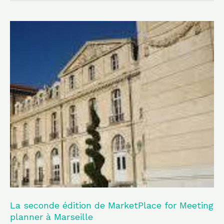
La
seconde
édition
de
MarketPlace
for
Meeting
planner
à
Marseille
La seconde édition de MarketPlace for Meeting
planner à Marseille