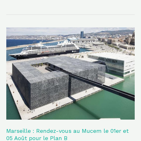
Marseille
:
Rendez-
vous
au
Mucem
le
01er
et
05
Août
Marseille : Rendez-vous au Mucem le 01er et
pour
05 Août pour le Plan B