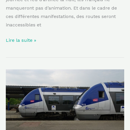
manqueront pas d’animation. Et dans le cadre de
ces différentes manifestations, des routes seront
inaccessibles et
Lire la suite »
Une
coupure
de
ligne
de
la
SNCF