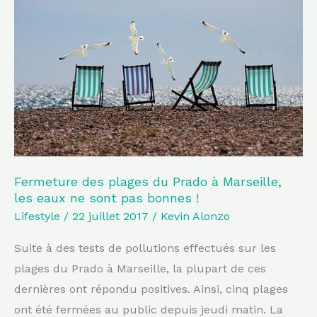
des
plages
du
Prado
à
Marseille,
les
eaux
ne
Fermeture des plages du Prado à Marseille,
sont
les eaux ne sont pas bonnes !
pas
Lifestyle
/
22 juillet 2017
/
Kevin Alonzo
bonnes
Suite à des tests de pollutions effectués sur les
!
plages du Prado à Marseille, la plupart de ces
dernières ont répondu positives. Ainsi, cinq plages
ont été fermées au public depuis jeudi matin. La