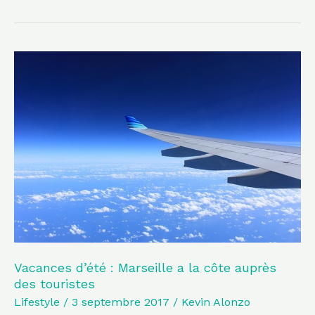
Vacances
d’été
:
Marseille
a
la
côte
auprès
des
touristes
Vacances d’été : Marseille a la côte auprès
des touristes
Lifestyle
/
3 septembre 2017
/
Kevin Alonzo