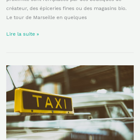
créateur, des épiceries fines ou des magasins bio.
Le tour de Marseille en quelques
Lire la suite »
Marseille
News
:
Le
taxi,
une
option
pour