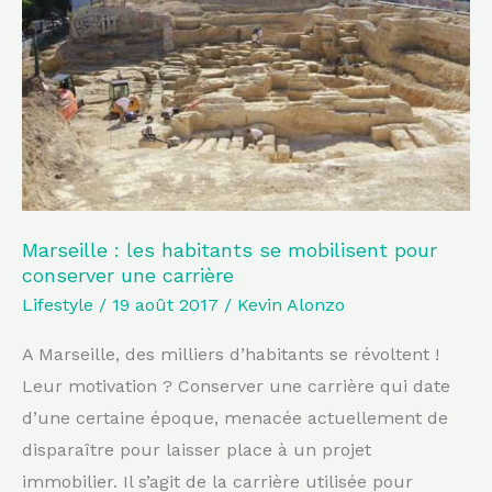
habitants
se
mobilisent
pour
conserver
une
carrière
Marseille : les habitants se mobilisent pour
conserver une carrière
Lifestyle
/
19 août 2017
/
Kevin Alonzo
A Marseille, des milliers d’habitants se révoltent !
Leur motivation ? Conserver une carrière qui date
d’une certaine époque, menacée actuellement de
disparaître pour laisser place à un projet
immobilier. Il s’agit de la carrière utilisée pour