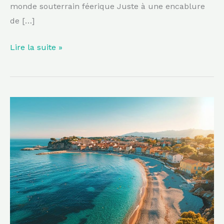
monde souterrain féerique Juste à une encablure
de […]
Lire la suite »
Cinq
escapades
charmantes
dans
les
environs
de
Toulon
à