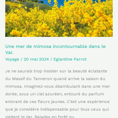
dans
le
Var.
Une mer de mimosa incontournable dans le
Var.
Voyage
/
20 mai 2024
/
Eglantine Parrot
Je ne saurais trop insister sur la beauté éclatante
du Massif du Tanneron quand arrive la saison du
mimosa. Imaginez-vous déambulant dans une mer
dorée, sous un ciel azuréen, entouré du parfum
enivrant de ces fleurs jaunes. C’est une expérience
que je considère indispensable pour tous ceux qui
visitent le Var. Balades en forêt ou