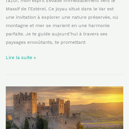
l’azur, mon esprit s’évade immédiatement vers le
Massif de l’Estérel. Ce joyau situé dans le Var est
une invitation à explorer une nature préservée, où
montagne et mer se marient en une harmonie
parfaite. Je te guide aujourd’hui à travers ses
paysages envoûtants, te promettant
Lire la suite »
Découvrez
le
joyau
médiéval
perché