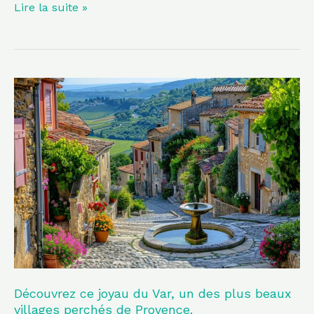
Lire la suite »
Découvrez
ce
joyau
du
Var,
un
des
plus
beaux
villages
perchés
Découvrez ce joyau du Var, un des plus beaux
villages perchés de Provence.
de