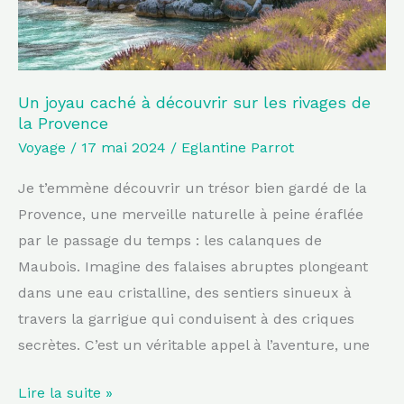
rivages
de
la
Provence
Un joyau caché à découvrir sur les rivages de
la Provence
Voyage
/
17 mai 2024
/
Eglantine Parrot
Je t’emmène découvrir un trésor bien gardé de la
Provence, une merveille naturelle à peine éraflée
par le passage du temps : les calanques de
Maubois. Imagine des falaises abruptes plongeant
dans une eau cristalline, des sentiers sinueux à
travers la garrigue qui conduisent à des criques
secrètes. C’est un véritable appel à l’aventure, une
Lire la suite »