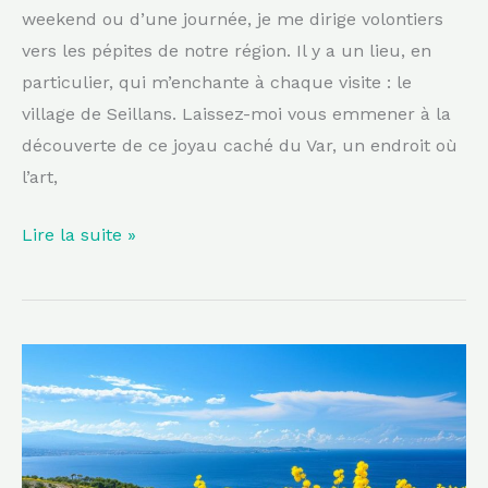
weekend ou d’une journée, je me dirige volontiers
vers les pépites de notre région. Il y a un lieu, en
particulier, qui m’enchante à chaque visite : le
village de Seillans. Laissez-moi vous emmener à la
découverte de ce joyau caché du Var, un endroit où
l’art,
Lire la suite »
Une
mer
de
mimosa
incontournable