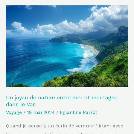
Un
joyau
de
nature
entre
mer
et
montagne
dans
le
Var.
Un joyau de nature entre mer et montagne
dans le Var.
Voyage
/
19 mai 2024
/
Eglantine Parrot
Quand je pense à un écrin de verdure flirtant avec