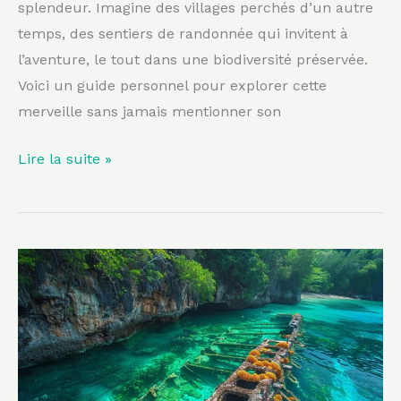
splendeur. Imagine des villages perchés d’un autre
temps, des sentiers de randonnée qui invitent à
l’aventure, le tout dans une biodiversité préservée.
Voici un guide personnel pour explorer cette
merveille sans jamais mentionner son
Lire la suite »
Un
trésor
caché
dans
les
eaux