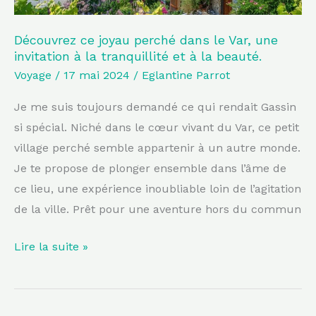
à
la
Découvrez ce joyau perché dans le Var, une
invitation à la tranquillité et à la beauté.
tranquillité
Voyage
/
17 mai 2024
/
Eglantine Parrot
et
à
Je me suis toujours demandé ce qui rendait Gassin
la
si spécial. Niché dans le cœur vivant du Var, ce petit
beauté.
village perché semble appartenir à un autre monde.
Je te propose de plonger ensemble dans l’âme de
ce lieu, une expérience inoubliable loin de l’agitation
de la ville. Prêt pour une aventure hors du commun
Lire la suite »