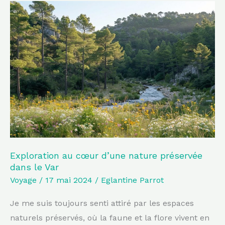
Exploration
au
cœur
d’une
nature
préservée
dans
le
Var
Exploration au cœur d’une nature préservée
dans le Var
Voyage
/
17 mai 2024
/
Eglantine Parrot
Je me suis toujours senti attiré par les espaces
naturels préservés, où la faune et la flore vivent en