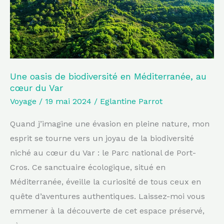
Méditerranée,
au
cœur
du
Var
Une oasis de biodiversité en Méditerranée, au
cœur du Var
Voyage
/
19 mai 2024
/
Eglantine Parrot
Quand j’imagine une évasion en pleine nature, mon
esprit se tourne vers un joyau de la biodiversité
niché au cœur du Var : le Parc national de Port-
Cros. Ce sanctuaire écologique, situé en
Méditerranée, éveille la curiosité de tous ceux en
quête d’aventures authentiques. Laissez-moi vous
emmener à la découverte de cet espace préservé,