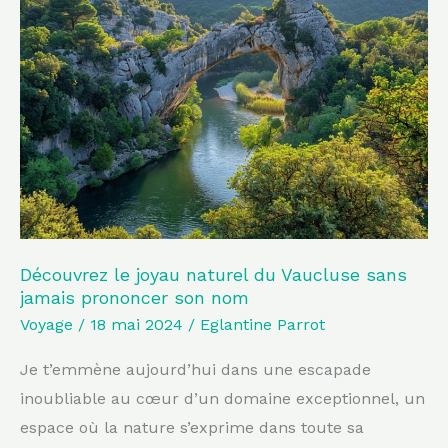
le
joyau
naturel
du
Vaucluse
sans
jamais
prononcer
son
nom
Découvrez le joyau naturel du Vaucluse sans
jamais prononcer son nom
Voyage
/
18 mai 2024
/
Eglantine Parrot
Je t’emmène aujourd’hui dans une escapade
inoubliable au cœur d’un domaine exceptionnel, un
espace où la nature s’exprime dans toute sa