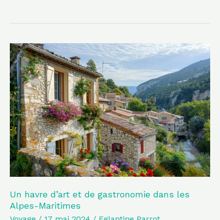
Un
havre
d’art
et
de
gastronomie
dans
les
Alpes-
Maritimes
Un havre d’art et de gastronomie dans les
Alpes-Maritimes
Voyage
/
17 mai 2024
/
Eglantine Parrot