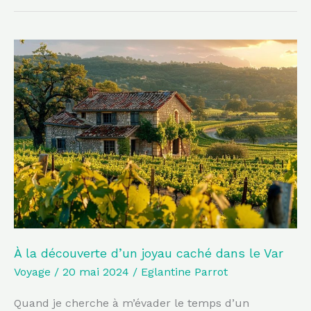
À
la
découverte
d’un
joyau
caché
dans
le
Var
À la découverte d’un joyau caché dans le Var
Voyage
/
20 mai 2024
/
Eglantine Parrot
Quand je cherche à m’évader le temps d’un