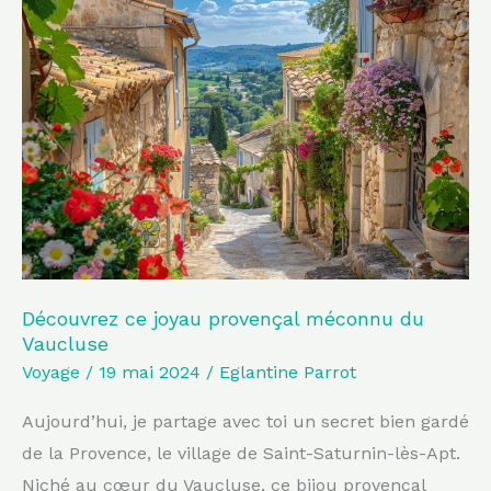
ce
joyau
provençal
méconnu
du
Vaucluse
Découvrez ce joyau provençal méconnu du
Vaucluse
Voyage
/
19 mai 2024
/
Eglantine Parrot
Aujourd’hui, je partage avec toi un secret bien gardé
de la Provence, le village de Saint-Saturnin-lès-Apt.
Niché au cœur du Vaucluse, ce bijou provençal