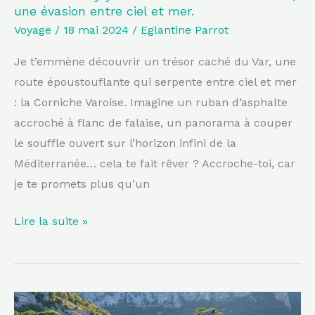
une évasion entre ciel et mer.
entre
Voyage
/
18 mai 2024
/
Eglantine Parrot
ciel
et
Je t’emmène découvrir un trésor caché du Var, une
mer.
route époustouflante qui serpente entre ciel et mer
: la Corniche Varoise. Imagine un ruban d’asphalte
accroché à flanc de falaise, un panorama à couper
le souffle ouvert sur l’horizon infini de la
Méditerranée… cela te fait rêver ? Accroche-toi, car
je te promets plus qu’un
Lire la suite »
Découvrez