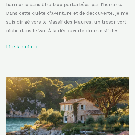
harmonie sans être trop perturbées par l’homme.
Dans cette quête d’aventure et de découverte, je me
suis dirigé vers le Massif des Maures, un trésor vert
niché dans le Var. À la découverte du massif des
Lire la suite »
Un
joyau
caché
à
découvrir
sur
les