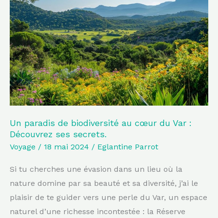
de
biodiversité
au
cœur
du
Var
:
Découvrez
ses
Un paradis de biodiversité au cœur du Var :
Découvrez ses secrets.
secrets.
Voyage
/
18 mai 2024
/
Eglantine Parrot
Si tu cherches une évasion dans un lieu où la
nature domine par sa beauté et sa diversité, j’ai le
plaisir de te guider vers une perle du Var, un espace
naturel d’une richesse incontestée : la Réserve