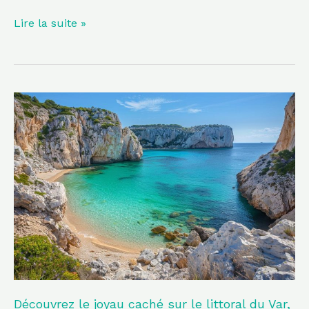
Lire la suite »
Découvrez
le
joyau
caché
sur
le
littoral
du
Var,
une
évasion
Découvrez le joyau caché sur le littoral du Var,