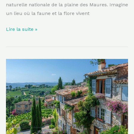
naturelle nationale de la plaine des Maures. Imagine
un lieu où la faune et la flore vivent
Lire la suite »
Découvrez
ce
joyau
perché
dans
le
Var,
une
invitation