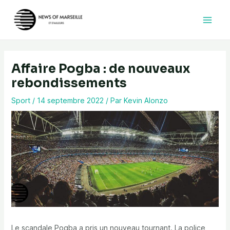
Aller
au
contenu
Affaire Pogba : de nouveaux
rebondissements
Sport
/
14 septembre 2022
/ Par
Kevin Alonzo
Le scandale Pogba a pris un nouveau tournant. La police