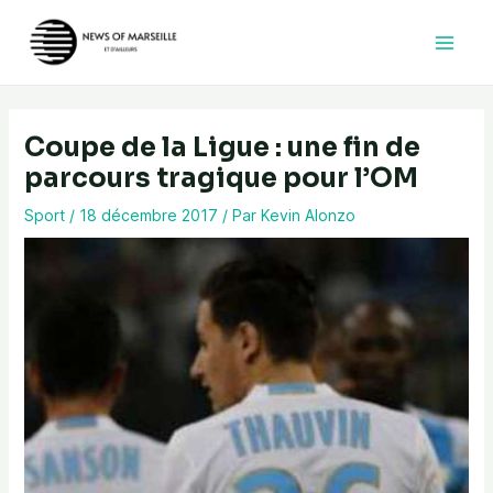
Aller
au
contenu
Coupe de la Ligue : une fin de
parcours tragique pour l’OM
Sport
/
18 décembre 2017
/ Par
Kevin Alonzo