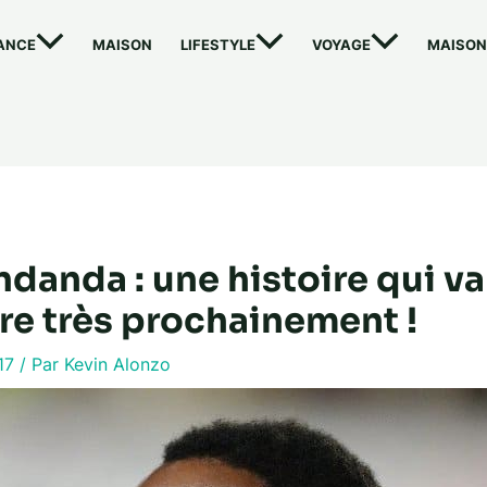
ANCE
MAISON
LIFESTYLE
VOYAGE
MAISON
danda : une histoire qui va
re très prochainement !
017
/ Par
Kevin Alonzo