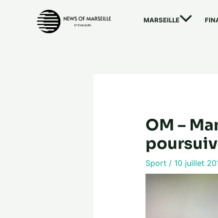
Aller
au
MARSEILLE
FIN
contenu
OM – Man
poursuiv
Sport
/
10 juillet 2