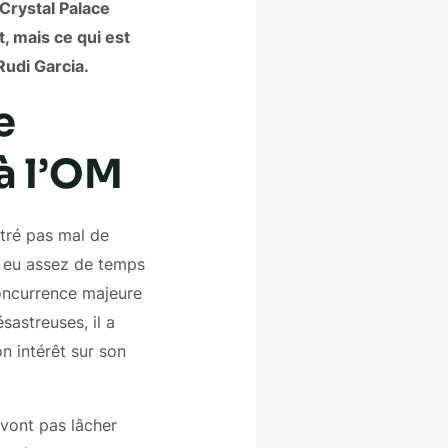
 Crystal Palace
nt, mais ce qui est
Rudi Garcia.
e
à l’OM
ntré pas mal de
as eu assez de temps
concurrence majeure
astreuses, il a
n intérêt sur son
 vont pas lâcher