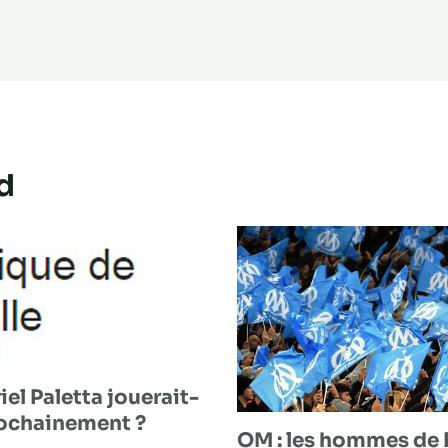
d
el Paletta jouerait-
rochainement ?
OM : les hommes de 