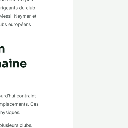
irigeants du club
 Messi, Neymar et
clubs européens
n
haine
urd’hui contraint
remplacements. Ces
physiques.
plusieurs clubs.