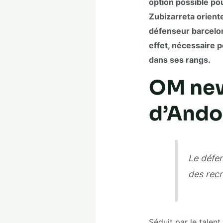
option possible pou
Zubizarreta oriente
défenseur barcelona
effet, nécessaire 
dans ses rangs.
OM new
d’Ando
Le défen
des recr
Séduit par le talent