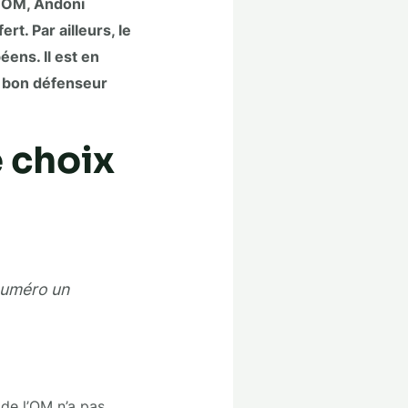
l’OM, Andoni
t. Par ailleurs, le
éens. Il est en
n bon défenseur
 choix
numéro un
 de l’OM n’a pas