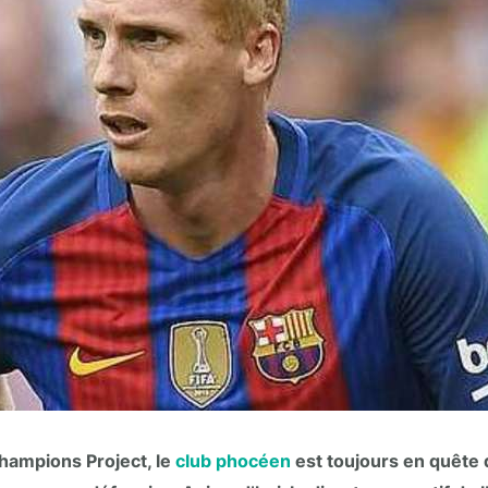
hampions Project, le
club phocéen
est toujours en quête 