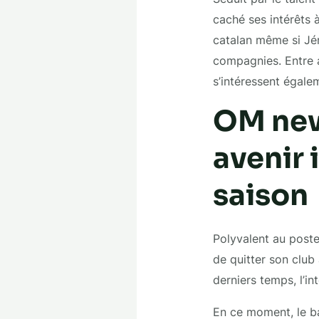
caché ses intérêts à
catalan même si Jé
compagnies. Entre a
s’intéressent égale
OM new
avenir 
saison
Polyvalent au poste
de quitter son clu
derniers temps, l’in
En ce moment, le bar