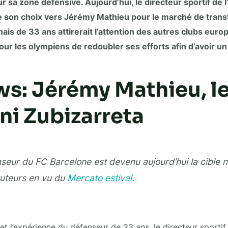
r sa zone défensive. Aujourd’hui, le directeur sportif de 
 son choix vers Jérémy Mathieu pour le marché de transfer
is de 33 ans attirerait l’attention des autres clubs europ
pour les olympiens de redoubler ses efforts afin d’avoir u
s: Jérémy Mathieu, le
ni Zubizarreta
seur du FC Barcelone est devenu aujourd’hui la cible 
uteurs en vu du
Mercato estival
.
 et l’expérience du défenseur de 33 ans, le directeur sportif