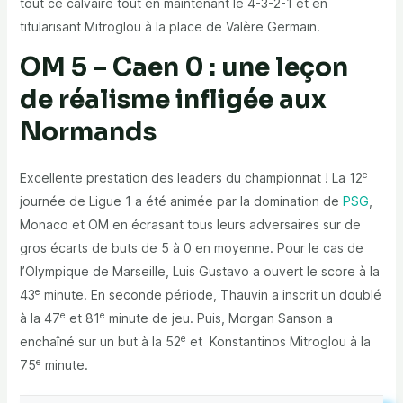
tout ce calvaire tout en maintenant le 4-3-2-1 et en
titularisant Mitroglou à la place de Valère Germain.
OM 5 – Caen 0 : une leçon
de réalisme infligée aux
Normands
e
Excellente prestation des leaders du championnat ! La 12
journée de Ligue 1 a été animée par la domination de
PSG
,
Monaco et OM en écrasant tous leurs adversaires sur de
gros écarts de buts de 5 à 0 en moyenne. Pour le cas de
l’Olympique de Marseille, Luis Gustavo a ouvert le score à la
e
43
minute. En seconde période, Thauvin a inscrit un doublé
e
e
à la 47
et 81
minute de jeu. Puis, Morgan Sanson a
e
enchaîné sur un but à la 52
et Konstantinos Mitroglou à la
e
75
minute.