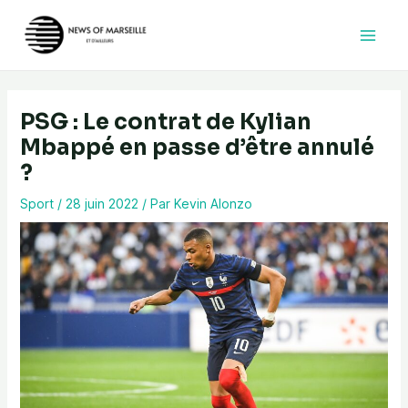
Aller
au
contenu
PSG : Le contrat de Kylian
Mbappé en passe d’être annulé
?
Sport
/
28 juin 2022
/ Par
Kevin Alonzo