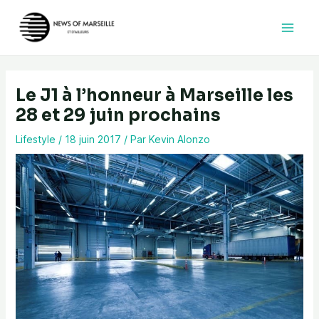
Aller
au
contenu
Le J1 à l’honneur à Marseille les
28 et 29 juin prochains
Lifestyle
/
18 juin 2017
/ Par
Kevin Alonzo