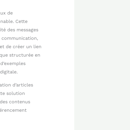
aux de
nable. Cette
cité des messages
de communication,
et de créer un lien
que structurée en
e d’exemples
igitale.
ion d’articles
tte solution
 des contenus
éférencement