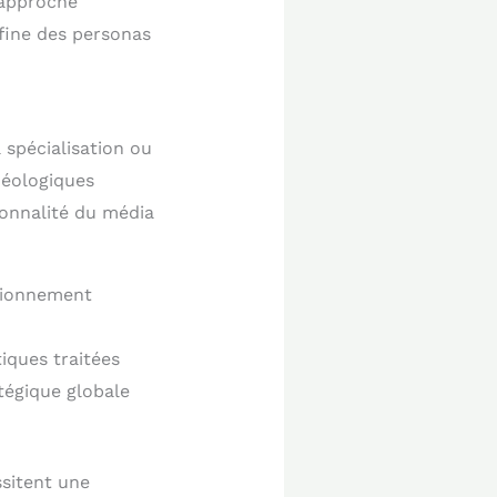
 approche
 fine des personas
 spécialisation ou
idéologiques
sonnalité du média
itionnement
iques traitées
tégique globale
sitent une