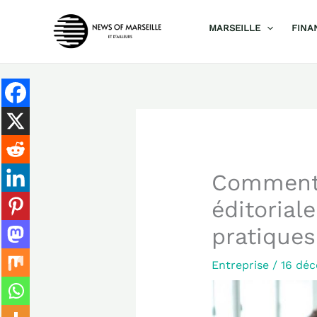
Aller
MARSEILLE
FINA
au
contenu
Comment d
éditorial
pratiques
Entreprise
/
16 dé