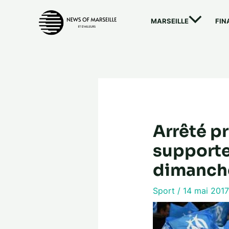
Aller
au
MARSEILLE
FIN
contenu
Arrêté pr
supporte
dimanch
Sport
/
14 mai 201