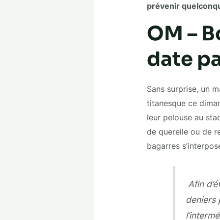
prévenir quelconqu
OM – Bo
date pa
Sans surprise, un m
titanesque ce dimanc
leur pelouse au sta
de querelle ou de r
bagarres s’interpos
Afin d’é
deniers 
l’intermé