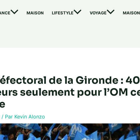
ANCE
MAISON
LIFESTYLE
VOYAGE
MAISON
éfectoral de la Gironde : 4
urs seulement pour l’OM c
e
7
/ Par
Kevin Alonzo