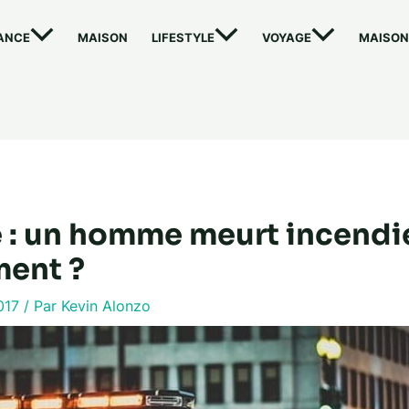
ANCE
MAISON
LIFESTYLE
VOYAGE
MAISON
e : un homme meurt incendi
ent ?
017
/ Par
Kevin Alonzo