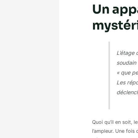
Un app
mystér
L’étage 
soudain 
« que pe
Les répo
déclench
Quoi qu’il en soit,
l’ampleur. Une fois 