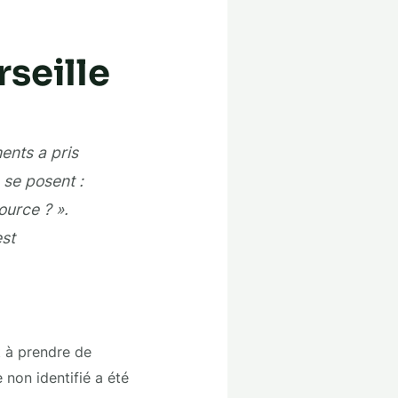
seille
ents a pris
 se posent :
ource ? ».
est
t à prendre de
 non identifié a été