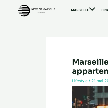
Aller
au
MARSEILLE
FIN
contenu
Marseill
appartem
Lifestyle
/
21 mai 2