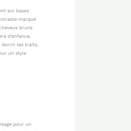
ent sur bases
contraste marqué
r cheveux bruns
ère d’enfance,
urcir les traits.
our un style
visage pour un