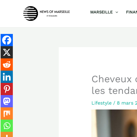
Aller
MARSEILLE
FINA
au
contenu
Cheveux c
les tenda
Lifestyle
/
8 mars 