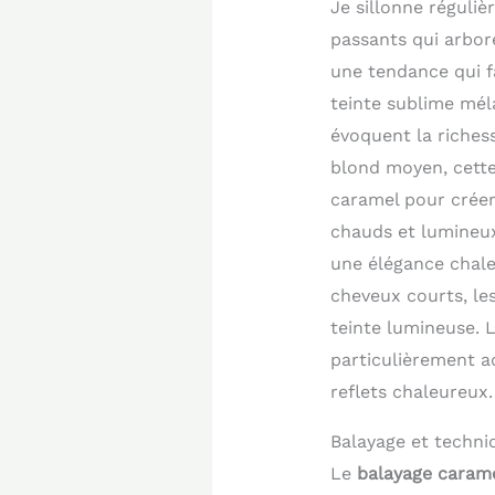
Je sillonne réguliè
passants qui arbor
une tendance qui fa
teinte sublime mél
évoquent la richess
blond moyen, cette
caramel pour créer
chauds et lumineux 
une élégance chale
cheveux courts, les
teinte lumineuse. L
particulièrement a
reflets chaleureux.
Balayage et techni
Le
balayage carame