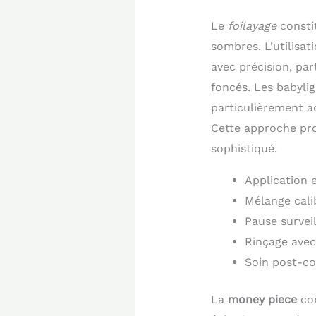
Le
foilayage
constit
sombres. L’utilisa
avec précision, pa
foncés. Les babyli
particulièrement ad
Cette approche pro
sophistiqué.
Application 
Mélange cali
Pause surveil
Rinçage ave
Soin post-co
La
money piece
con