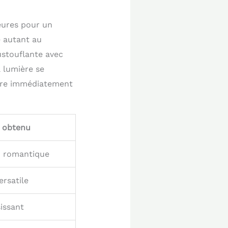
eures pour un
é autant au
ustouflante avec
a lumière se
tire immédiatement
t obtenu
n romantique
ersatile
issant