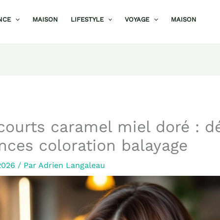
NCE
MAISON
LIFESTYLE
VOYAGE
MAISON
ourts caramel miel doré : d
nces coloration balayage
2026
/ Par
Adrien Langaleau