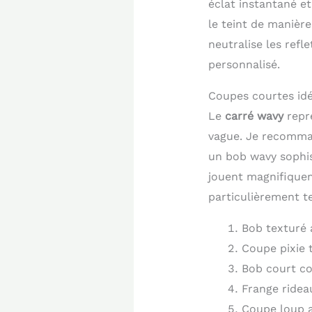
éclat instantané et
le teint de manière
neutralise les refl
personnalisé.
Coupes courtes idé
Le
carré wavy
repr
vague. Je recomma
un bob wavy sophis
jouent magnifiquem
particulièrement t
Bob texturé 
Coupe pixie 
Bob court co
Frange rideau
Coupe loup a