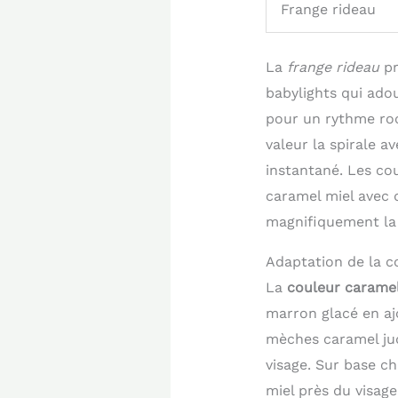
Frange rideau
La
frange rideau
pr
babylights qui ado
pour un rythme roc
valeur la spirale 
instantané. Les co
caramel miel avec 
magnifiquement la
Adaptation de la co
La
couleur caramel
marron glacé en aj
mèches caramel jud
visage. Sur base c
miel près du visag