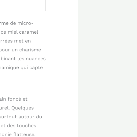
i
orme de micro-
nce miel caramel
errées met en
 pour un charisme
mbinant les nuances
ynamique qui capte
ain foncé et
urel. Quelques
surtout autour du
 et des touches
onie flatteuse.