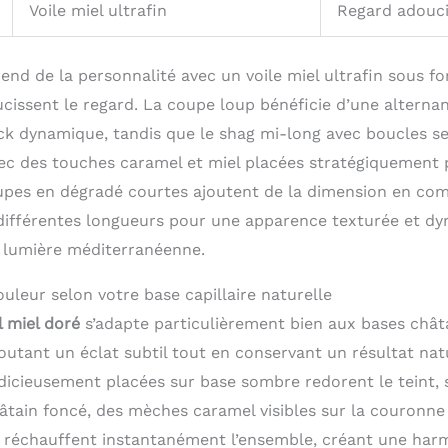
Voile miel ultrafin
Regard adouc
end de la personnalité avec un voile miel ultrafin sous f
ucissent le regard. La coupe loup bénéficie d’une alterna
k dynamique, tandis que le shag mi-long avec boucles s
avec des touches caramel et miel placées stratégiquement
upes en dégradé courtes ajoutent de la dimension en co
différentes longueurs pour une apparence texturée et d
 lumière méditerranéenne.
uleur selon votre base capillaire naturelle
 miel doré
s’adapte particulièrement bien aux bases chât
outant un éclat subtil tout en conservant un résultat nat
icieusement placées sur base sombre redorent le teint, 
hâtain foncé, des mèches caramel visibles sur la couronne
e réchauffent instantanément l’ensemble, créant une harm