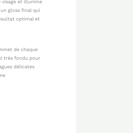
 visage et illumine
un gloss final qui
ésultat optimal et
sommet de chaque
l très fondu pour
agues délicates
ème