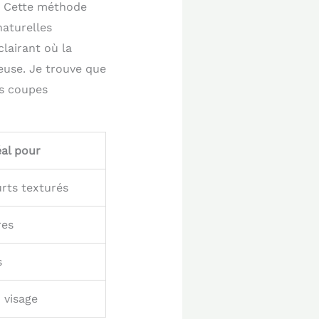
e. Cette méthode
naturelles
lairant où la
euse. Je trouve que
es coupes
éal pour
rts texturés
res
s
 visage