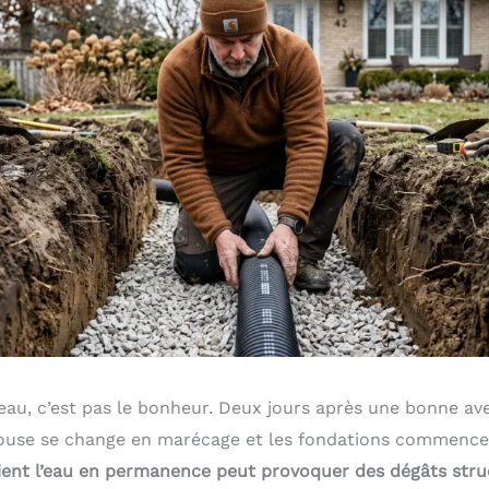
eau, c’est pas le bonheur. Deux jours après une bonne ave
elouse se change en marécage et les fondations commencen
tient l’eau en permanence peut provoquer des dégâts stru