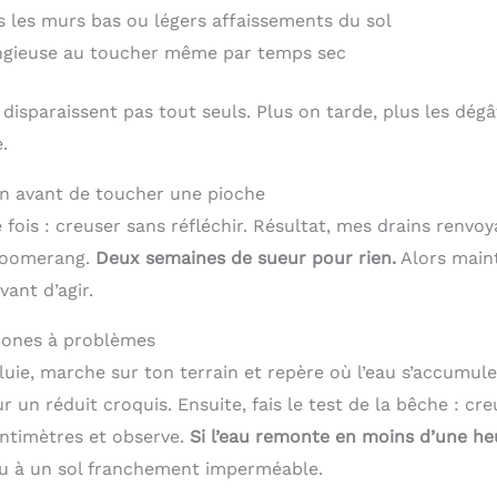
s les murs bas ou légers affaissements du sol
ngieuse au toucher même par temps sec
isparaissent pas tout seuls. Plus on tarde, plus les dégâ
.
in avant de toucher une pioche
ne fois : creuser sans réfléchir. Résultat, mes drains renvoy
boomerang.
Deux semaines de sueur pour rien.
Alors maint
ant d’agir.
zones à problèmes
uie, marche sur ton terrain et repère où l’eau s’accumule
un réduit croquis. Ensuite, fais le test de la bêche : cr
ntimètres et observe.
Si l’eau remonte en moins d’une he
u à un sol franchement imperméable.