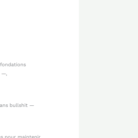
 fondations
 —,
sans bullshit —
tes pour maintenir