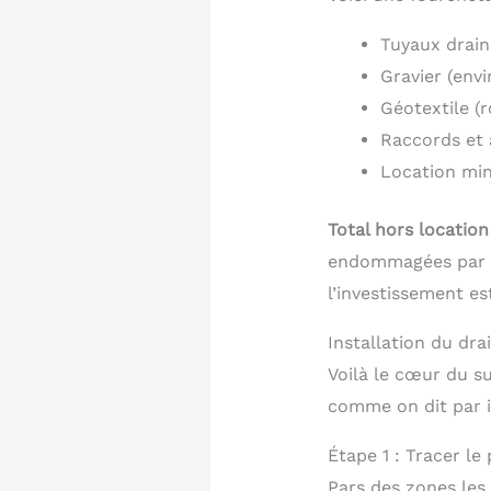
Tuyaux drain
Gravier (envi
Géotextile (r
Raccords et 
Location mini
Total hors location
endommagées par l’
l’investissement e
Installation du drai
Voilà le cœur du su
comme on dit par i
Étape 1 : Tracer l
Pars des zones les 