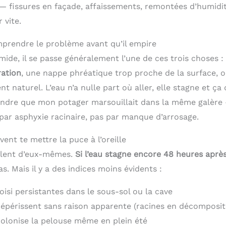
 fissures en façade, affaissements, remontées d’humidit
r vite.
prendre le problème avant qu’il empire
ide, il se passe généralement l’une de ces trois choses :
ration
, une nappe phréatique trop proche de la surface, o
 naturel. L’eau n’a nulle part où aller, elle stagne et ça 
ndre que mon potager marsouillait dans la même galère
par asphyxie racinaire, pas par manque d’arrosage.
vent te mettre la puce à l’oreille
rlent d’eux-mêmes.
Si l’eau stagne encore 48 heures aprè
s. Mais il y a des indices moins évidents :
isi persistantes dans le sous-sol ou la cave
dépérissent sans raison apparente (racines en décomposit
olonise la pelouse même en plein été