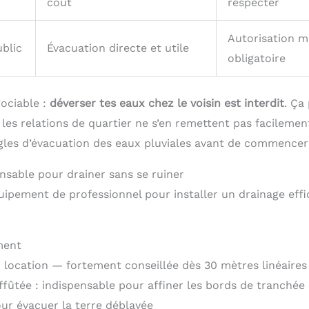
coût
respecter
Autorisation m
ublic
Évacuation directe et utile
obligatoire
gociable :
déverser tes eaux chez le voisin est interdit
. Ça
les relations de quartier ne s’en remettent pas facilemen
ègles d’évacuation des eaux pluviales avant de commencer 
nsable pour drainer sans se ruiner
ipement de professionnel pour installer un drainage effica
ment
n location — fortement conseillée dès 30 mètres linéaires
ffûtée : indispensable pour affiner les bords de tranchée
our évacuer la terre déblayée