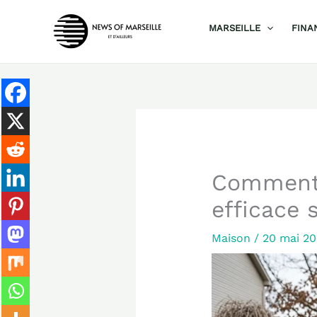
Aller
MARSEILLE
FINA
au
contenu
Comment p
efficace 
Maison
/
20 mai 2