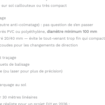
e sur sol caillouteux ou très compact
age
feutre anti-colmatage) : pas question de s’en passer
rés PVC ou polyéthylène,
diamètre minimum 100 mm
bré 20/40 mm — évite le tout-venant trop fin qui compac
coudes pour les changements de direction
t traçage
quets de balisage
e (ou laser pour plus de précision)
rquage au sol
 30 mètres linéaires
e réaliste pour un projet DIY en 2026 :