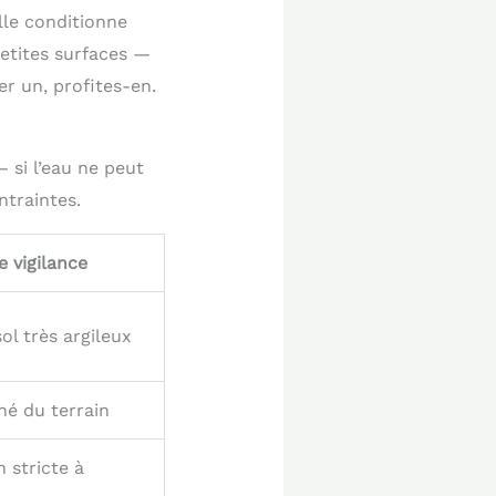
lle conditionne
petites surfaces —
er un, profites-en.
 si l’eau ne peut
ntraintes.
e vigilance
sol très argileux
né du terrain
 stricte à