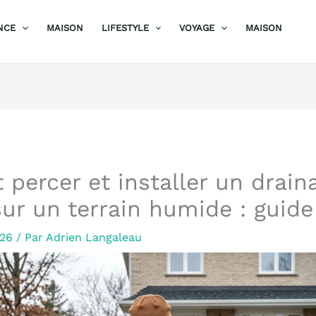
NCE
MAISON
LIFESTYLE
VOYAGE
MAISON
ercer et installer un drain
sur un terrain humide : guid
026
/ Par
Adrien Langaleau