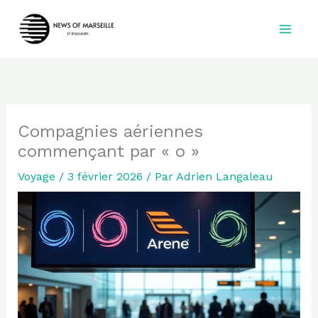
Aller
au
contenu
Compagnies aériennes
commençant par « o »
Voyage
/
3 février 2026
/ Par
Adrien Langaleau