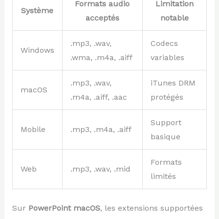
Formats audio
Limitation
Système
acceptés
notable
.mp3, .wav,
Codecs
Windows
.wma, .m4a, .aiff
variables
.mp3, .wav,
iTunes DRM
macOS
.m4a, .aiff, .aac
protégés
Support
Mobile
.mp3, .m4a, .aiff
basique
Formats
Web
.mp3, .wav, .mid
limités
Sur
PowerPoint macOS
, les extensions supportées