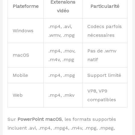
Extensions
Plateforme
Particularité
vidéo
.mp4, .avi,
Codecs parfois
Windows
.wmv, .mpg
nécessaires
.mp4, .mov,
Pas de .wmv
macOS
.m4v, .mpg
natif
Mobile
.mp4, .mpg
Support limité
VP8, VP9
Web
.mp4, .mkv
compatibles
Sur
PowerPoint macOS
, les formats supportés
incluent .avi, .mp4, .mpg4, .m4v, .mpg, .mpeg,