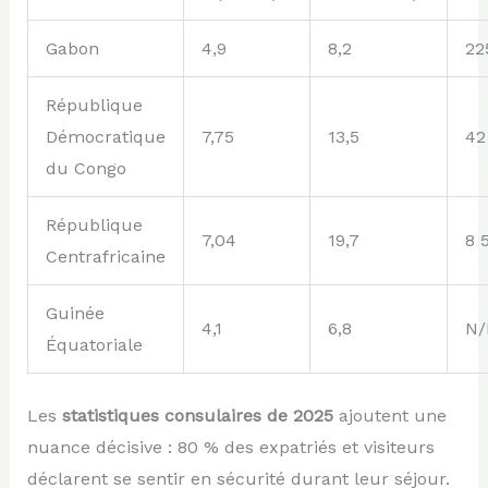
Gabon
4,9
8,2
22
République
Démocratique
7,75
13,5
42
du Congo
République
7,04
19,7
8 
Centrafricaine
Guinée
4,1
6,8
N/
Équatoriale
Les
statistiques consulaires de 2025
ajoutent une
nuance décisive : 80 % des expatriés et visiteurs
déclarent se sentir en sécurité durant leur séjour.