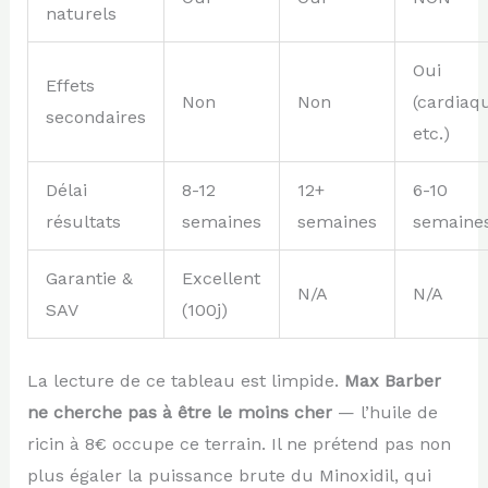
naturels
Oui
Effets
Non
Non
(cardiaq
secondaires
etc.)
Délai
8-12
12+
6-10
résultats
semaines
semaines
semaine
Garantie &
Excellent
N/A
N/A
SAV
(100j)
La lecture de ce tableau est limpide.
Max Barber
ne cherche pas à être le moins cher
— l’huile de
ricin à 8€ occupe ce terrain. Il ne prétend pas non
plus égaler la puissance brute du Minoxidil, qui