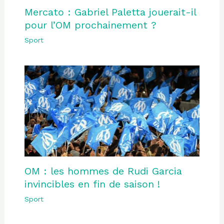
Mercato : Gabriel Paletta jouerait-il
pour l’OM prochainement ?
Sport
OM : les hommes de Rudi Garcia
invincibles en fin de saison !
Sport