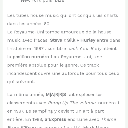
New York puis Ibiza
Les tubes house music qui ont conquis les charts
dans les années 80
Le Royaume-Uni tombe amoureux de la house
music avec fracas.
Steve « Silk » Hurley
entre dans
l’histoire en 1987 : son titre
Jack Your Body
atteint
la
position numéro 1
au Royaume-Uni, une
première absolue pour le genre. Ce track
incandescent ouvre une autoroute pour tous ceux
qui suivront.
La même année,
M|A|R|R|S
fait exploser les
classements avec
Pump Up The Volume
, numéro 1
en 1987. Le sampling y devient un art à part
entière. En 1988,
S’Express
enchaîne avec
Theme
From S’Express
, numéro 1 au UK. Mark Moore,