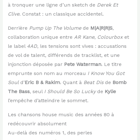
à tronquer une ligne d’un sketch de
Derek Et
Clive
. Constat : un classique accidentel.
Derrière
Pump Up The Volume
de
M|A|R|R|S
,
collaboration unique entre
AR Kane
,
Colourbox
et
le label
4AD
, les tensions sont vives : accusations
de vol de talent, différends de tracklist, et une
injonction déposée par
Pete Waterman
. Le titre
emprunte son nom au morceau
I Know You Got
Soul
d’
Eric B & Rakim
. Quant à
Beat Dis
de
Bomb
The Bass
, seul
I Should Be So Lucky
de
Kylie
l’empêche d’atteindre le sommet.
Les chansons house music des années 80 à
redécouvrir absolument
Au-delà des numéros 1, des perles