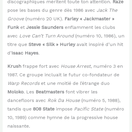
discographiques méritent toute ton attention.
Raze
pose les bases du genre dès 1986 avec
Jack The
Groove
(numéro 20 UK).
Farley « Jackmaster »
Funk
et
Jessie Saunders
enflamment les clubs
avec
Love Can’t Turn Around
(numéro 10, 1986), un
titre que
Steve « Silk » Hurley
avait inspiré d’un hit
d’
Isaac Hayes
.
Krush
frappe fort avec
House Arrest
, numéro 3 en
1987. Ce groupe incluait le futur co-fondateur de
Warp Records
et une moitié de l’étrange duo
Moloko
. Les
Beatmasters
font vibrer les
dancefloors avec
Rok Da House
(numéro 5, 1988),
tandis que
808 State
impose
Pacific State
(numéro
10, 1989) comme hymne de la progressive house
naissante.