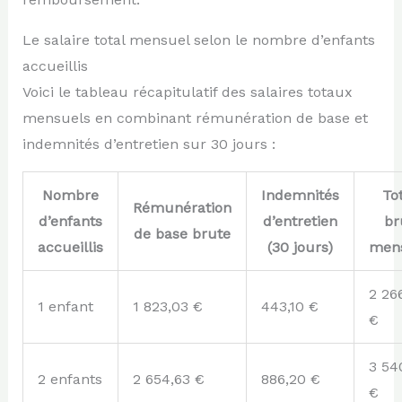
Le salaire total mensuel selon le nombre d’enfants
accueillis
Voici le tableau récapitulatif des salaires totaux
mensuels en combinant rémunération de base et
indemnités d’entretien sur 30 jours :
Nombre
Indemnités
To
Rémunération
d’enfants
d’entretien
br
de base brute
accueillis
(30 jours)
men
2 266
1 enfant
1 823,03 €
443,10 €
€
3 54
2 enfants
2 654,63 €
886,20 €
€