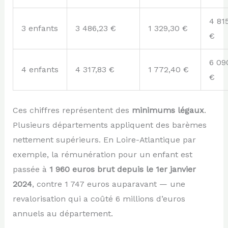
4 81
3 enfants
3 486,23 €
1 329,30 €
€
6 09
4 enfants
4 317,83 €
1 772,40 €
€
Ces chiffres représentent des
minimums légaux
.
Plusieurs départements appliquent des barèmes
nettement supérieurs. En Loire-Atlantique par
exemple, la rémunération pour un enfant est
passée à
1 960 euros brut depuis le 1er janvier
2024
, contre 1 747 euros auparavant — une
revalorisation qui a coûté 6 millions d’euros
annuels au département.